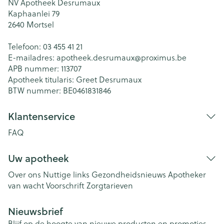
NV Apotheek Desrumaux
Kaphaanlei 79
2640
Mortsel
Telefoon:
03 455 41 21
E-mailadres:
apotheek.desrumaux@
proximus.be
APB nummer:
113707
Apotheek titularis:
Greet Desrumaux
BTW nummer:
BE0461831846
Klantenservice
FAQ
Uw apotheek
Over ons
Nuttige links
Gezondheidsnieuws
Apotheker
van wacht
Voorschrift
Zorgtarieven
Nieuwsbrief
Blijf op de hoogte van nieuwe producten en promoties