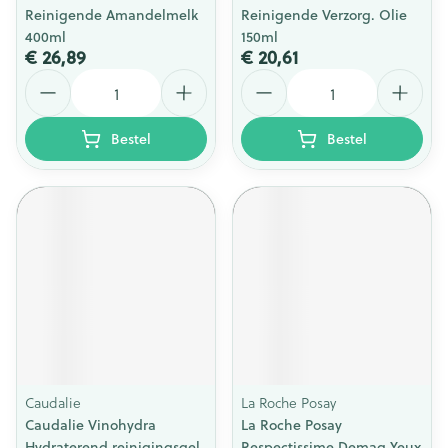
Reinigende Amandelmelk
Reinigende Verzorg. Olie
400ml
150ml
€ 26,89
€ 20,61
Aantal
Aantal
Bestel
Bestel
Caudalie
La Roche Posay
Caudalie Vinohydra
La Roche Posay
Hydraterend.reinigingsgel
Respectissime Demaq Yeux