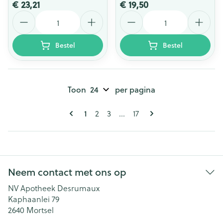
€ 23,21
€ 19,50
Aantal
Aantal
Bestel
Bestel
Toon
per pagina
Pagina's
U lees momenteel pagina
Pagina
Pagina
Pagina
1
2
3
...
17
Neem contact met ons op
NV Apotheek Desrumaux
Kaphaanlei 79
2640
Mortsel