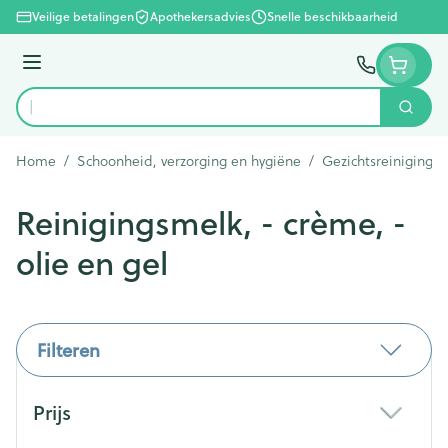
Ga naar de inhoud
Veilige betalingen
Apothekersadvies
Snelle beschikbaarheid
Menu
Zoek
Product, merk, categorie...
Home
/
Schoonheid, verzorging en hygiëne
/
Gezichtsreiniging 
Reinigingsmelk, - crème, -
olie en gel
Filteren
Doorgaan naar productlijst
Prijs
filter