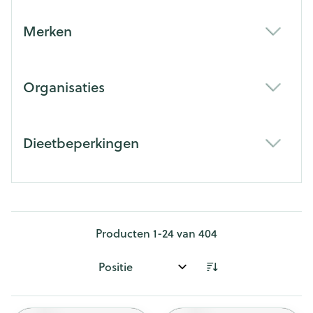
Merken
filter
Organisaties
filter
Dieetbeperkingen
filter
Producten
1
-
24
van
404
Sorteer op: