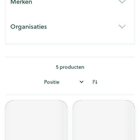
Merken
filter
Organisaties
filter
5
producten
Sorteer op: