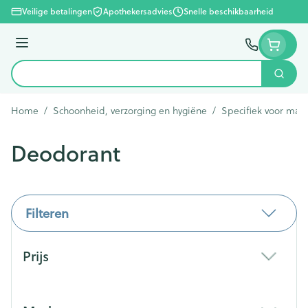
Ga naar de inhoud
Veilige betalingen
Apothekersadvies
Snelle beschikbaarheid
Menu
Zoek
Product, merk, categorie...
Home
/
Schoonheid, verzorging en hygiëne
/
Specifiek voor man
Deodorant
Filteren
Doorgaan naar productlijst
Prijs
filter