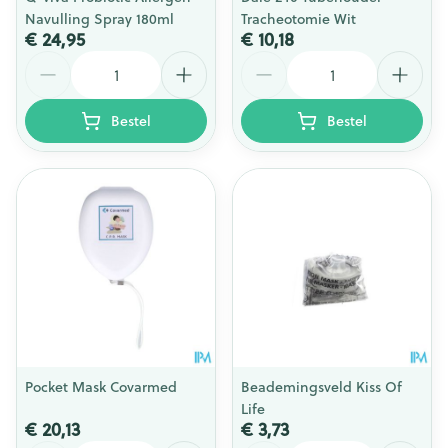
Navulling Spray 180ml
Tracheotomie Wit
€ 24,95
€ 10,18
Aantal
Aantal
Bestel
Bestel
Pocket Mask Covarmed
Beademingsveld Kiss Of
Life
€ 20,13
€ 3,73