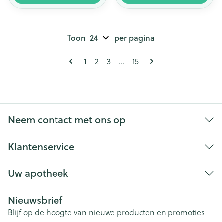
Toon
per pagina
Pagina's
U lees momenteel pagina
1
Pagina
Pagina
Pagina
2
3
...
15
Neem contact met ons op
Klantenservice
Uw apotheek
Nieuwsbrief
Blijf op de hoogte van nieuwe producten en promoties