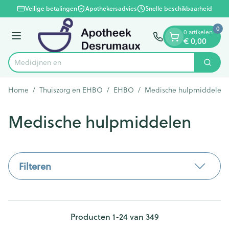
Dia 1 van 1
Ga naar de inhoud
Veilige betalingen
Apothekersadvies
Snelle beschikbaarheid
0
0 artikelen
€ 0,00
Menu
Zoek
Product, merk, categorie...
Home
/
Thuiszorg en EHBO
/
EHBO
/
Medische hulpmiddelen
Medische hulpmiddelen
Filteren
Producten
1
-
24
van
349