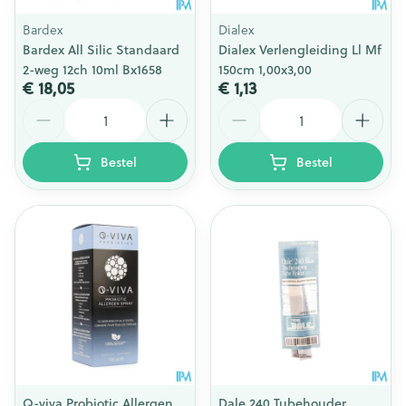
Bardex
Dialex
Bardex All Silic Standaard
Dialex Verlengleiding Ll Mf
2-weg 12ch 10ml Bx1658
150cm 1,00x3,00
€ 18,05
€ 1,13
Aantal
Aantal
Bestel
Bestel
Q-viva Probiotic Allergen
Dale 240 Tubehouder