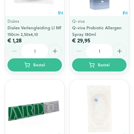
Dialex
Q-viva
Dialex Verlengleiding Ll Mf
Q-viva Probiotic Allergen
150cm 2,50x4,10
Spray 180ml
€ 1,28
€ 29,95
Aantal
Aantal
Bestel
Bestel