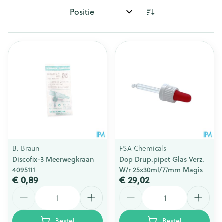
Sorteer op:
B. Braun
FSA Chemicals
Discofix-3 Meerwegkraan
Dop Drup.pipet Glas Verz.
4095111
W/r 25x30ml/77mm Magis
€ 0,89
€ 29,02
Aantal
Aantal
Bestel
Bestel