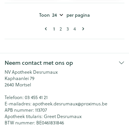
Toon
per pagina
Pagina's
U lees momenteel pagina
Pagina
Pagina
Pagina
1
2
3
4
Neem contact met ons op
NV Apotheek Desrumaux
Kaphaanlei 79
2640
Mortsel
Telefoon:
03 455 41 21
E-mailadres:
apotheek.desrumaux@
proximus.be
APB nummer:
113707
Apotheek titularis:
Greet Desrumaux
BTW nummer:
BE0461831846