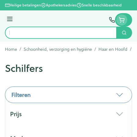
Ga naar de inhoud
Veilige betalingen
Apothekersadvies
Snelle beschikbaarheid
Menu
Zoek
Product, merk, categorie...
Home
/
Schoonheid, verzorging en hygiëne
/
Haar en Hoofd
/
S
Schilfers
Filteren
Doorgaan naar productlijst
Prijs
filter