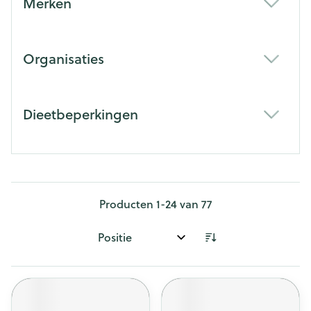
Merken
filter
Organisaties
filter
Dieetbeperkingen
filter
Producten
1
-
24
van
77
Sorteer op: