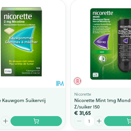
middel
Geneesmiddel
Nicorette
e Kauwgom Suikervrij
Nicorette Mint 1mg Mond
Z/suiker 150
€ 31,65
Aantal