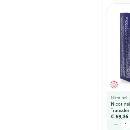
Genees
Nicotinell
Nicotine
Transder
€ 59,36
Aantal