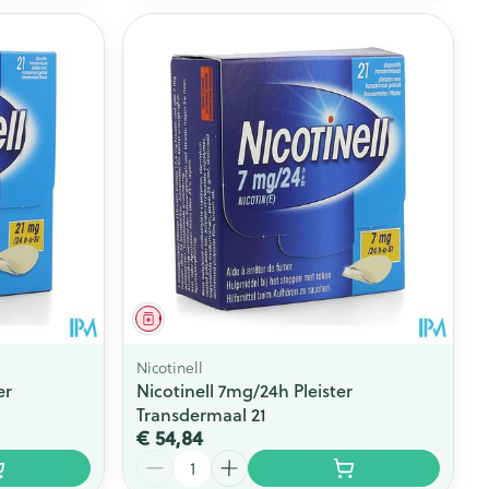
Geneesmiddel
Nicotinell
er
Nicotinell 7mg/24h Pleister
Transdermaal 21
€ 54,84
Aantal