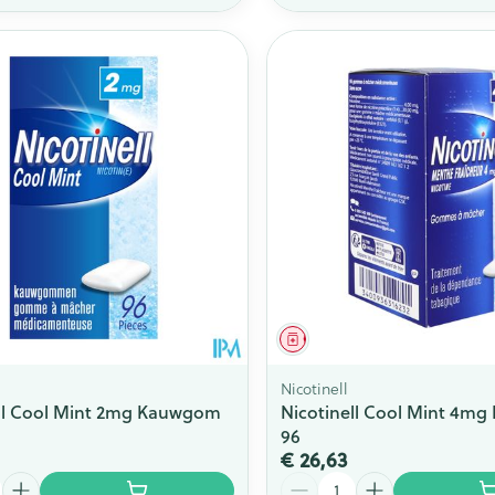
middel
Geneesmiddel
Nicotinell
ell Cool Mint 2mg Kauwgom
Nicotinell Cool Mint 4m
96
€ 26,63
Aantal