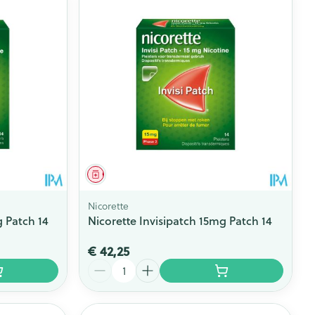
rende
Parfums en
geurproducten
Geneesmiddel
Nicorette
g Patch 14
Nicorette Invisipatch 15mg Patch 14
€ 42,25
CBD
Aantal