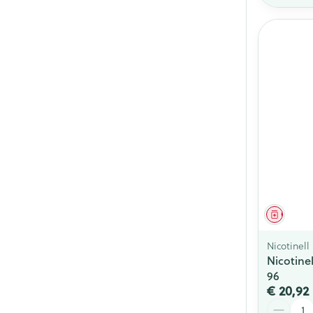
Genees
Nicotinell
Nicotin
96
€ 20,92
Aantal