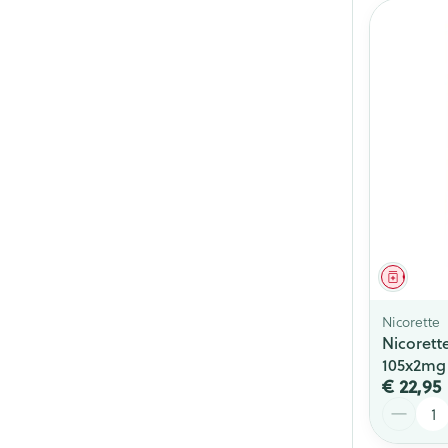
Genees
Nicorette
Nicorett
105x2mg
€ 22,95
Aantal