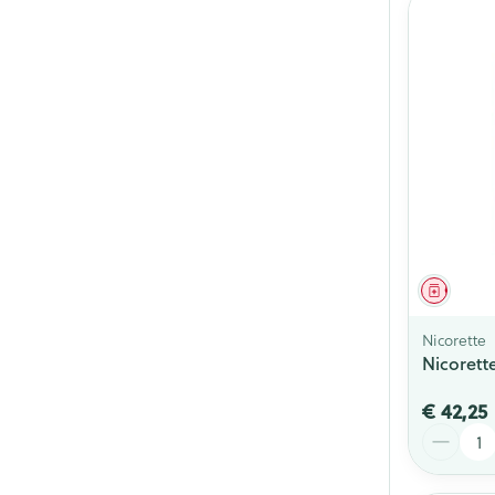
Genees
Nicorette
Nicorett
€ 42,25
Aantal