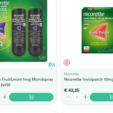
Toon meer
ging
Supplementen
Insectenwe
Mondmaskers
middelen
issen
 -
id
id
middel
Geneesmiddel
Nicorette
e Fruit&mint 1mg Mondspray
Nicorette Invisipatch 10m
 2x150
€ 42,25
Zelfbruiner
Scheren
Aantal