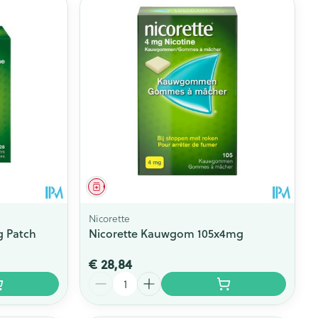
Geneesmiddel
Nicorette
g Patch
Nicorette Kauwgom 105x4mg
€ 28,84
Aantal