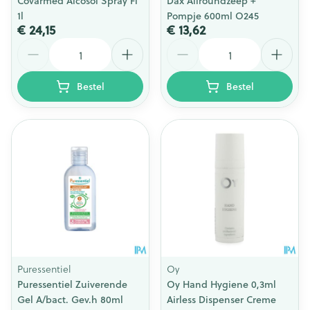
Covarmed Alcosol Spray Fl
Dax Allroundzeep +
1l
Pompje 600ml O245
€ 24,15
€ 13,62
Aantal
Aantal
Bestel
Bestel
Puressentiel
Oy
Puressentiel Zuiverende
Oy Hand Hygiene 0,3ml
Gel A/bact. Gev.h 80ml
Airless Dispenser Creme