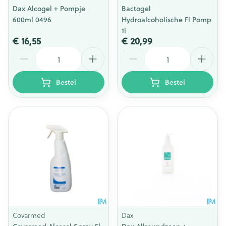
Dax Alcogel + Pompje
Bactogel
600ml 0496
Hydroalcoholische Fl Pomp
1l
€ 16,55
€ 20,99
Aantal
Aantal
Bestel
Bestel
Covarmed
Dax