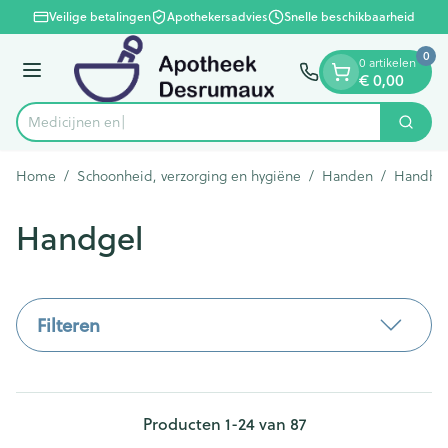
Dia 1 van 1
Ga naar de inhoud
Veilige betalingen
Apothekersadvies
Snelle beschikbaarheid
0
0 artikelen
Menu
€ 0,00
Zoek
Product, merk, categorie...
Home
/
Schoonheid, verzorging en hygiëne
/
Handen
/
Handhy
Handgel
Filteren
Producten
1
-
24
van
87