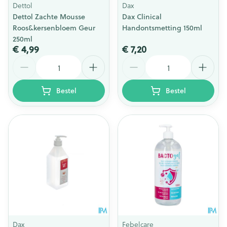
Dettol
Dax
Dettol Zachte Mousse
Dax Clinical
Roos&kersenbloem Geur
Handontsmetting 150ml
250ml
€ 4,99
€ 7,20
Aantal
Aantal
Bestel
Bestel
Dax
Febelcare