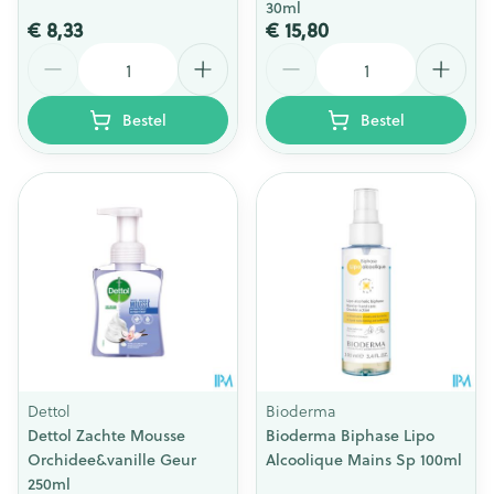
30ml
€ 8,33
€ 15,80
Aantal
Aantal
Bestel
Bestel
Dettol
Bioderma
Dettol Zachte Mousse
Bioderma Biphase Lipo
Orchidee&vanille Geur
Alcoolique Mains Sp 100ml
250ml