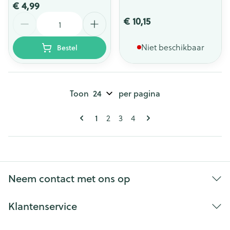
€ 4,99
Aantal
€ 10,15
Niet beschikbaar
Bestel
Toon
per pagina
Pagina's
U lees momenteel pagina
Pagina
Pagina
Pagina
1
2
3
4
Neem contact met ons op
Klantenservice