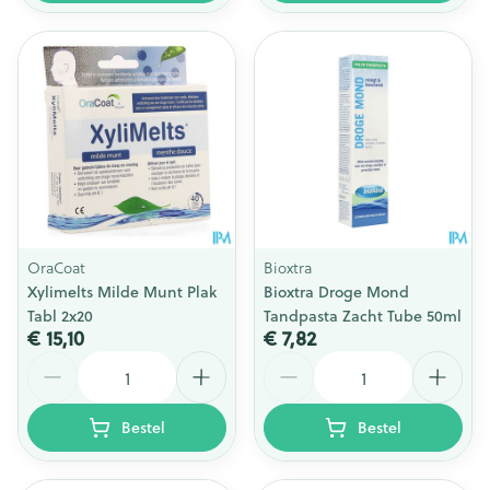
OraCoat
Bioxtra
Xylimelts Milde Munt Plak
Bioxtra Droge Mond
Tabl 2x20
Tandpasta Zacht Tube 50ml
€ 15,10
€ 7,82
Aantal
Aantal
Bestel
Bestel