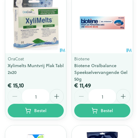
OraCoat
Biotene
Xylimelts Muntvrij Plak Tabl
Biotene Oralbalance
2x20
Speekselvervangende Gel
50g
€ 15,10
€ 11,49
Aantal
Aantal
Bestel
Bestel