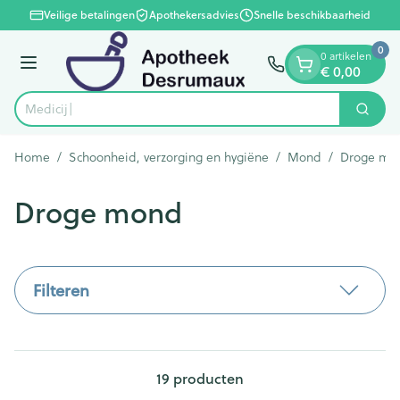
Dia 1 van 1
Ga naar de inhoud
Veilige betalingen
Apothekersadvies
Snelle beschikbaarheid
0
0 artikelen
Menu
€ 0,00
Zoek
Product, merk, categorie...
Home
/
Schoonheid, verzorging en hygiëne
/
Mond
/
Droge mo
Droge mond
Filteren
19
producten