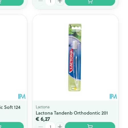
 Soft 124
Lactona
Lactona Tandenb Orthodontic 201
€ 6,27
Aantal