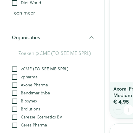
Aerosol toestel
kloven
Diet World
Creme, gel en 
Aerosol accesso
Blaren
Toon meer
Zuurstof
Eelt
Eksteroog - lik
Ademhalingsst
Organisaties
Toon meer
filter
Spieren en ge
Specifiek voo
2CME (TO SEE ME SPRL)
Naalden en sp
2pharma
Lichaamsverzo
Infecties
Axone Pharma
Spuiten
Axoral P
Deodorant
Benckmar bvba
Medium
Oplossing voor 
Gezichtsverzor
€ 4,95
Biosynex
Luizen
Naalden
Aantal
Brolutions
Naalden voor i
Caresse Cosmetics BV
pennaalden
Diagnostica
Ceres Pharma