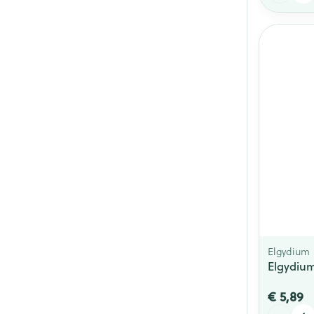
Elgydium
Elgydium
€ 5,89
Aantal