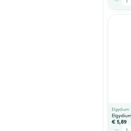
Elgydium
Elgydiu
€ 5,89
Aantal