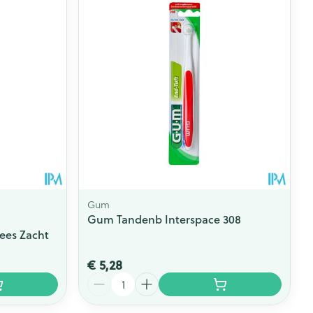
rende
Parfums en
geurproducten
Gum
Gum Tandenb Interspace 308
ees Zacht
CBD
€ 5,28
Aantal