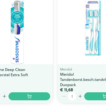
Toon meer
ging
Supplementen
Insectenwe
Mondmaskers
middelen
issen
 -
id
id
ne Deep Clean
Meridol
Meridol
rstel Extra Soft
Tandenborst.besch.tandvl
Duopack
Zelfbruiner
Scheren
€ 11,68
Aantal