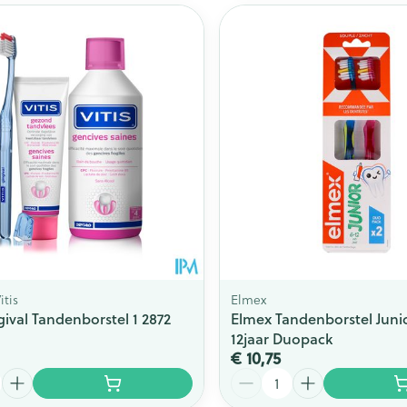
itis
Elmex
gival Tandenborstel 1 2872
Elmex Tandenborstel Junio
12jaar Duopack
€ 10,75
Aantal