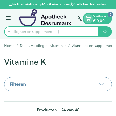
Dia 1 van 1
Ga naar de inhoud
Veilige betalingen
Apothekersadvies
Snelle beschikbaarheid
0
0 artikelen
Menu
€ 0,00
Medicij
Zoek
Product, merk, categorie...
Home
/
Dieet, voeding en vitamines
/
Vitamines en supplement
Vitamine K
Filteren
Producten
1
-
24
van
46