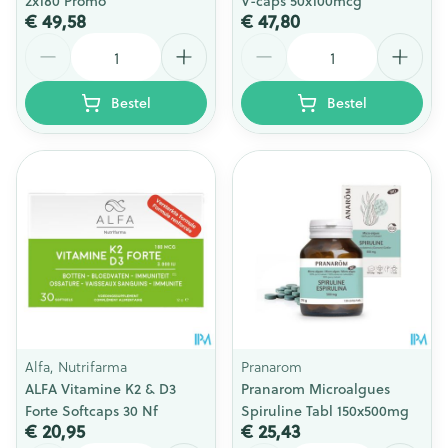
2x180 Promo
V-caps 50x100mcg
€ 49,58
€ 47,80
Aantal
Aantal
Bestel
Bestel
Alfa, Nutrifarma
Pranarom
ALFA Vitamine K2 & D3
Pranarom Microalgues
Forte Softcaps 30 Nf
Spiruline Tabl 150x500mg
€ 20,95
€ 25,43