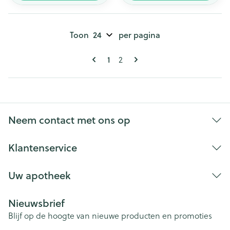
Toon
per pagina
Pagina's
U lees momenteel pagina
Pagina
1
2
Neem contact met ons op
Klantenservice
Uw apotheek
Nieuwsbrief
Blijf op de hoogte van nieuwe producten en promoties