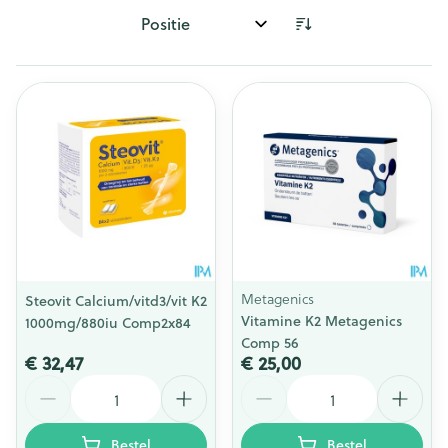
Sorteer op:
Metagenics
Steovit Calcium/vitd3/vit K2
Vitamine K2 Metagenics
1000mg/880iu Comp2x84
Comp 56
€ 32,47
€ 25,00
Aantal
Aantal
Bestel
Bestel