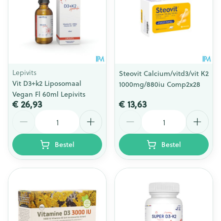
Lepivits
Steovit Calcium/vitd3/vit K2
Vit D3+k2 Liposomaal
1000mg/880iu Comp2x28
Vegan Fl 60ml Lepivits
€ 26,93
€ 13,63
Aantal
Aantal
Bestel
Bestel