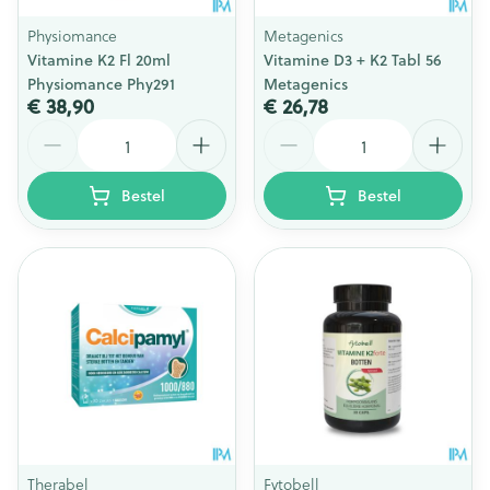
Physiomance
Metagenics
Vitamine K2 Fl 20ml
Vitamine D3 + K2 Tabl 56
Physiomance Phy291
Metagenics
€ 38,90
€ 26,78
Aantal
Aantal
Bestel
Bestel
Therabel
Fytobell