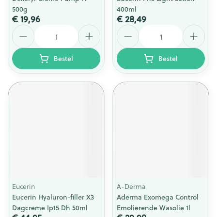
500g
400ml
€ 19,96
€ 28,49
Aantal
Aantal
Bestel
Bestel
Eucerin
A-Derma
Eucerin Hyaluron-filler X3
Aderma Exomega Control
Dagcreme Ip15 Dh 50ml
Emolierende Wasolie 1l