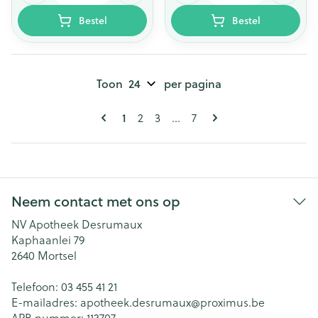
Bestel
Bestel
Toon
per pagina
Pagina's
U lees momenteel pagina
Pagina
Pagina
Pagina
1
2
3
...
7
Neem contact met ons op
NV Apotheek Desrumaux
Kaphaanlei 79
2640
Mortsel
Telefoon:
03 455 41 21
E-mailadres:
apotheek.desrumaux@
proximus.be
APB nummer:
113707