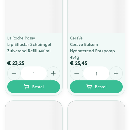
La Roche Posay
CeraVe
Lrp Effaclar Schuimgel
Cerave Balsem
Zuiverend Refill 400ml
Hydraterend Pot+pomp
454g
€ 23,25
€ 25,45
Aantal
Aantal
Bestel
Bestel