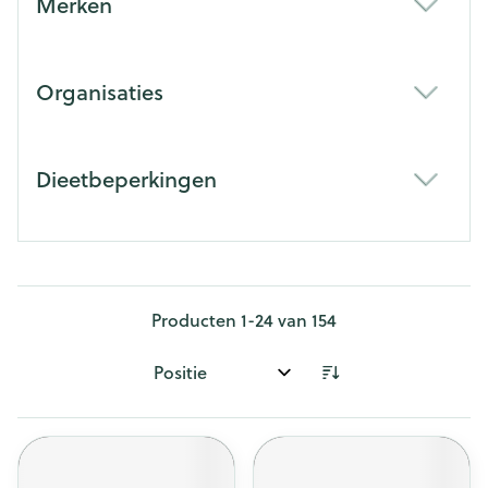
Merken
filter
Organisaties
filter
Dieetbeperkingen
filter
Producten
1
-
24
van
154
Sorteer op: