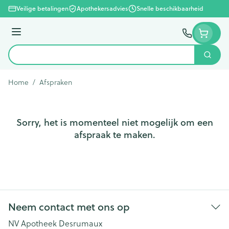
Ga naar de inhoud
Veilige betalingen
Apothekersadvies
Snelle beschikbaarheid
Menu
Zoek
Product, merk, categorie...
Home
/
Afspraken
Sorry, het is momenteel niet mogelijk om een
afspraak te maken.
Neem contact met ons op
NV Apotheek Desrumaux