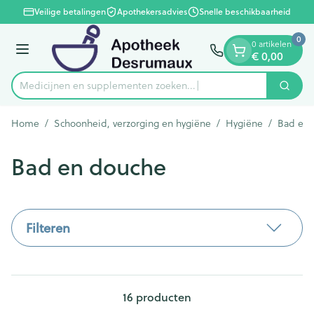
Dia 1 van 1
Ga naar de inhoud
Veilige betalingen
Apothekersadvies
Snelle beschikbaarheid
0
0 artikelen
Menu
€ 0,00
Medicijnen en supplementen zoeken...
Zoek
Product, merk, categorie...
Home
/
Schoonheid, verzorging en hygiëne
/
Hygiëne
/
Bad en 
Bad en douche
Filteren
16
producten