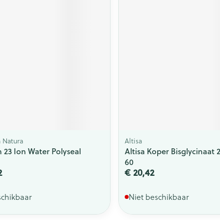
ging
Supplementen
Insectenwe
Mondmaskers
middelen
issen
 -
id
id
a Natura
Altisa
 23 Ion Water Polyseal
Altisa Koper Bisglycinaa
Zelfbruiner
Scheren
60
2
€ 20,42
schikbaar
Niet beschikbaar