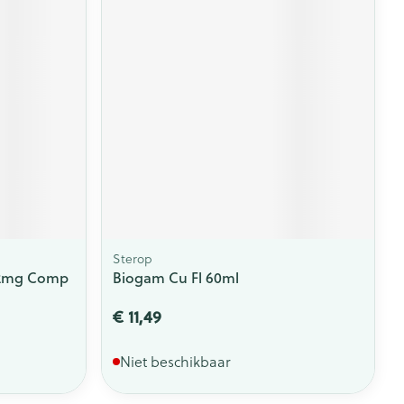
rende
Parfums en
geurproducten
Sterop
t 2mg Comp
Biogam Cu Fl 60ml
CBD
€ 11,49
Niet beschikbaar