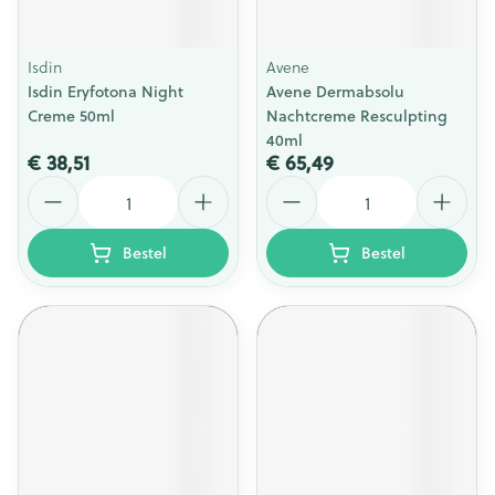
Isdin
Avene
Isdin Eryfotona Night
Avene Dermabsolu
Creme 50ml
Nachtcreme Resculpting
40ml
€ 38,51
€ 65,49
Aantal
Aantal
Bestel
Bestel