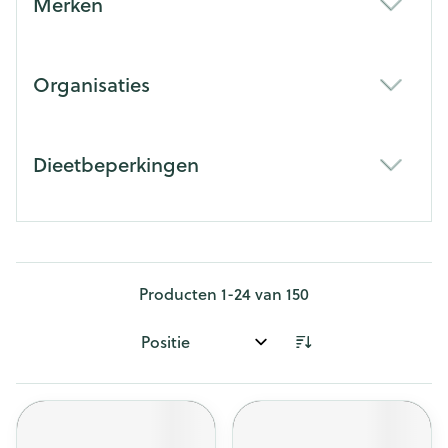
Merken
filter
Organisaties
filter
Dieetbeperkingen
filter
Producten
1
-
24
van
150
Sorteer op: