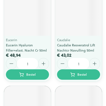
Eucerin
Caudalie
Eucerin Hyaluron
Caudalie Resveratrol Lift
Filler+elast. Nacht Cr 50ml
Nachtcr Navulling 50ml
€ 48,94
€ 43,02
Aantal
Aantal
Bestel
Bestel