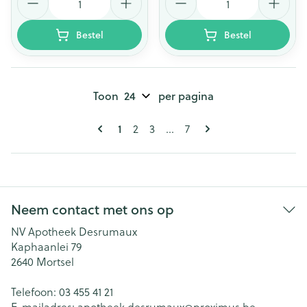
Bestel
Bestel
Toon
per pagina
Pagina's
U lees momenteel pagina
Pagina
Pagina
Pagina
1
2
3
...
7
Neem contact met ons op
NV Apotheek Desrumaux
Kaphaanlei 79
2640
Mortsel
Telefoon:
03 455 41 21
E-mailadres:
apotheek.desrumaux@
proximus.be