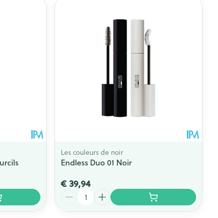
rende
Parfums en
geurproducten
Les couleurs de noir
urcils
Endless Duo 01 Noir
CBD
€ 39,94
Aantal