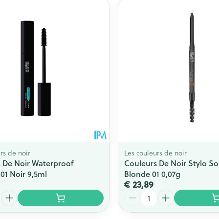
Toon meer
ging
Supplementen
Insectenwe
Mondmaskers
middelen
issen
 -
id
id
rs de noir
Les couleurs de noir
 De Noir Waterproof
Couleurs De Noir Stylo So
01 Noir 9,5ml
Blonde 01 0,07g
Zelfbruiner
Scheren
€ 23,89
Aantal