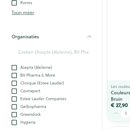
Aerosol toestel
kloven
Korres
Creme, gel en 
Aerosol accesso
Blaren
Toon meer
Zuurstof
Eelt
Eksteroog - lik
Ademhalingsst
Organisaties
Toon meer
filter
Spieren en ge
Specifiek voo
Asepta (Akileine)
Naalden en sp
BV Pharma & More
Lichaamsverzo
Infecties
Clinique (Estee Lauder)
Spuiten
Les couleu
Deodorant
Cosmxpert
Couleurs
Oplossing voor 
Gezichtsverzor
Bruin
Estee Lauder Companies
Luizen
Naalden
€ 27,90
Gelbopharma
Aantal
Naalden voor i
Greendock
pennaalden
Diagnostica
Hygiena