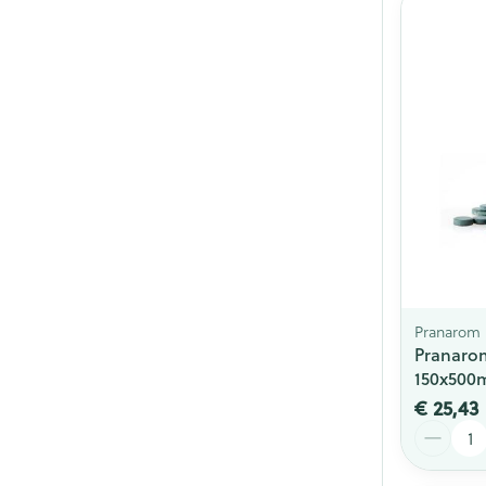
Pranarom
Pranarom
150x500
€ 25,43
Aantal