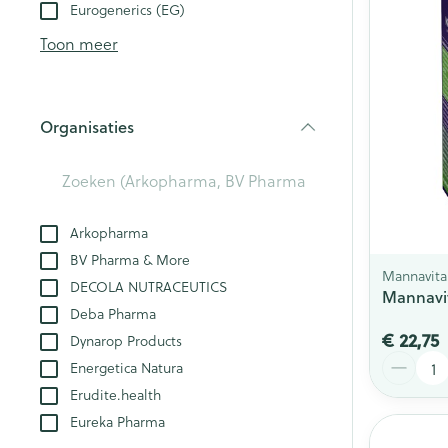
Aerosol toestel
kloven
Eurogenerics (EG)
Creme, gel en 
Aerosol accesso
Blaren
Toon meer
Zuurstof
Eelt
Eksteroog - lik
Ademhalingsst
Organisaties
Toon meer
filter
Spieren en ge
Specifiek voo
Arkopharma
Naalden en sp
BV Pharma & More
Lichaamsverzo
Infecties
Mannavita
DECOLA NUTRACEUTICS
Spuiten
Mannavit
Deodorant
Deba Pharma
Oplossing voor 
Gezichtsverzor
€ 22,75
Dynarop Products
Luizen
Naalden
Aantal
Energetica Natura
Naalden voor i
Erudite.health
pennaalden
Diagnostica
Eureka Pharma
Toon meer