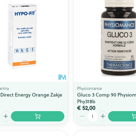
Toon meer
ging
Supplementen
Insectenwe
Mondmaskers
middelen
issen
 -
id
id
arma
Physiomance
 Direct Energy Orange Zakje
Gluco 3 Comp 90 Physio
Phy318b
€ 52,00
Zelfbruiner
Scheren
Aantal