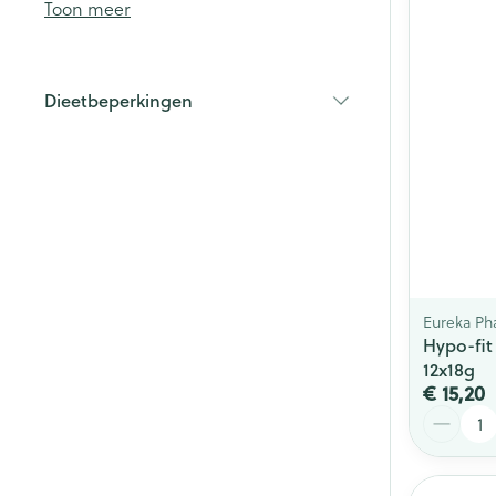
Toon meer
Haar
Gezichtsverzor
Dieetbeperkingen
Pillendozen en
filter
accessoires
Pigmentstoorn
Gevoelige huid
geïrriteerde hu
Gemengde hu
Doffe huid
Toon meer
Eureka Ph
Hypo-fit
12x18g
€ 15,20
Snurken
Aantal