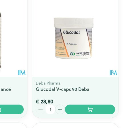
rende
Parfums en
geurproducten
Deba Pharma
mance
Glucodal V-caps 90 Deba
€ 28,80
CBD
Aantal