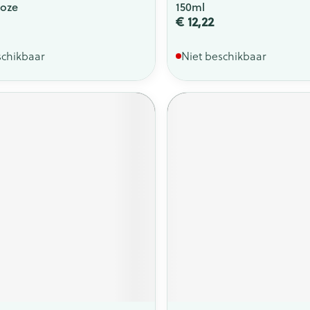
Roze
150ml
€ 12,22
schikbaar
Niet beschikbaar