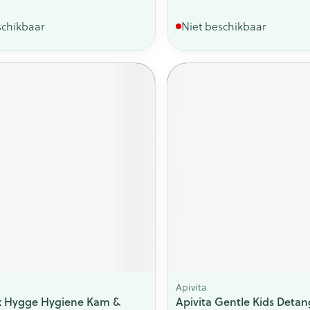
schikbaar
Niet beschikbaar
Apivita
x Hygge Hygiene Kam &
Apivita Gentle Kids Detan