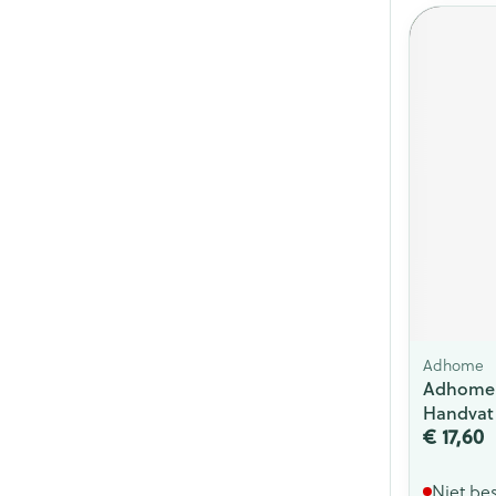
Adhome
Adhome H
Handvat
€ 17,60
Niet be