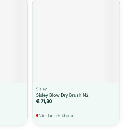
rende
Parfums en
geurproducten
Sisley
CBD
Sisley Blow Dry Brush N2
€ 71,30
Niet beschikbaar