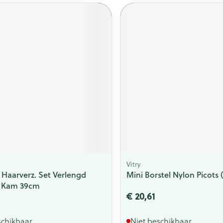
Vitry
aarverz. Set Verlengd
Mini Borstel Nylon Picots (
 Kam 39cm
€ 20,61
schikbaar
Niet beschikbaar