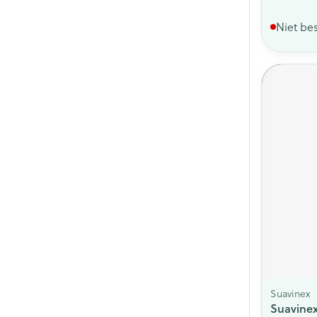
Niet be
Suavinex
Suavine