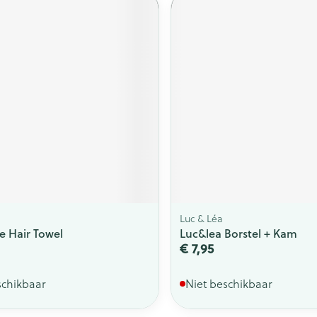
ging
Supplementen
Insectenwe
Mondmaskers
middelen
issen
 -
id
id
Luc & Léa
Zelfbruiner
Scheren
e Hair Towel
Luc&lea Borstel + Kam
€ 7,95
schikbaar
Niet beschikbaar