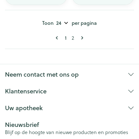
Toon
per pagina
Pagina's
U lees momenteel pagina
Pagina
1
2
Neem contact met ons op
Klantenservice
Uw apotheek
Nieuwsbrief
Blijf op de hoogte van nieuwe producten en promoties