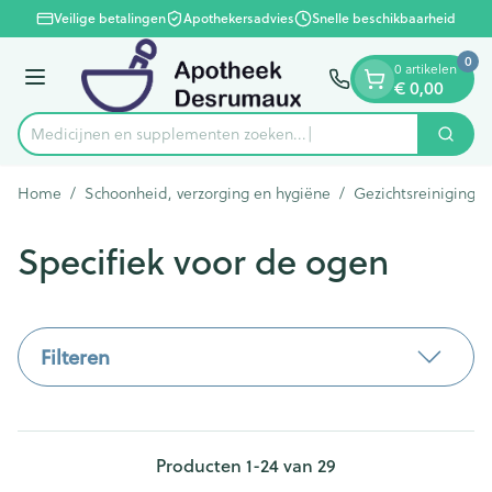
Dia 1 van 1
Ga naar de inhoud
Veilige betalingen
Apothekersadvies
Snelle beschikbaarheid
0
0 artikelen
Menu
€ 0,00
Medicijnen en supplementen zoek
Zoek
Product, merk, categorie...
Home
/
Schoonheid, verzorging en hygiëne
/
Gezichtsreiniging 
Specifiek voor de ogen
Filteren
Producten
1
-
24
van
29