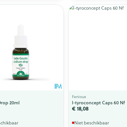
Toon meer
ging
Supplementen
Insectenwe
Mondmaskers
middelen
issen
 -
id
id
Fenioux
Drop 20ml
l-tyroconcept Caps 60 Nf
Zelfbruiner
Scheren
€ 18,08
schikbaar
Niet beschikbaar