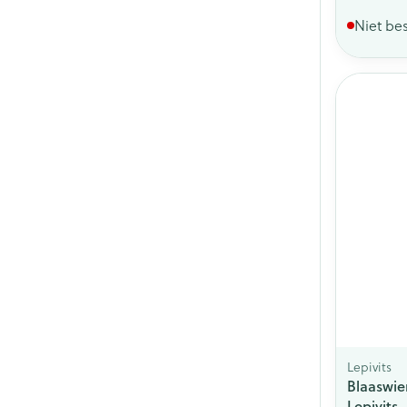
Niet be
Lepivits
Blaaswie
Lepivits