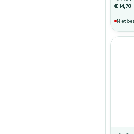
€ 14,70
Niet be
Lepivits