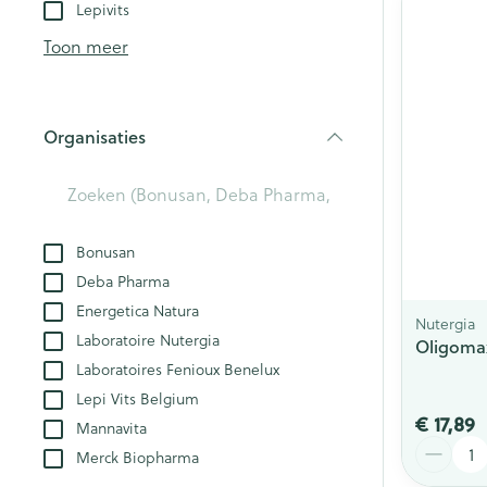
Aerosol toestel
kloven
Lepivits
Creme, gel en 
Aerosol accesso
Blaren
Toon meer
Zuurstof
Eelt
Eksteroog - lik
Ademhalingsst
Organisaties
Toon meer
filter
Spieren en ge
Specifiek voo
Bonusan
Naalden en sp
Deba Pharma
Lichaamsverzo
Infecties
Energetica Natura
Spuiten
Nutergia
Deodorant
Laboratoire Nutergia
Oligoma
Oplossing voor 
Gezichtsverzor
Laboratoires Fenioux Benelux
Luizen
Naalden
Lepi Vits Belgium
€ 17,89
Naalden voor i
Mannavita
Aantal
pennaalden
Diagnostica
Merck Biopharma