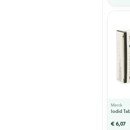
Merck
Iodid Ta
€ 6,07