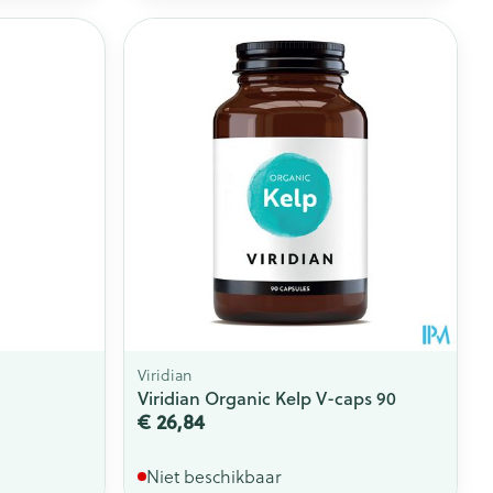
rende
Parfums en
geurproducten
Viridian
Viridian Organic Kelp V-caps 90
CBD
€ 26,84
Niet beschikbaar