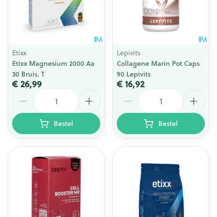
Etixx
Lepivits
Etixx Magnesium 2000 Aa
Collagene Marin Pot Caps
30 Bruis. T
90 Lepivits
€ 26,99
€ 16,92
Aantal
Aantal
Bestel
Bestel