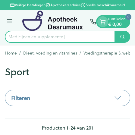
Dia 1 van 1
Ga naar de inhoud
Veilige betalingen
Apothekersadvies
Snelle beschikbaarheid
0
0 artikelen
€ 0,00
Menu
Medic
Zoek
Product, merk, categorie...
Home
/
Dieet, voeding en vitamines
/
Voedingstherapie & welzij
Sport
Filteren
Producten
1
-
24
van
201