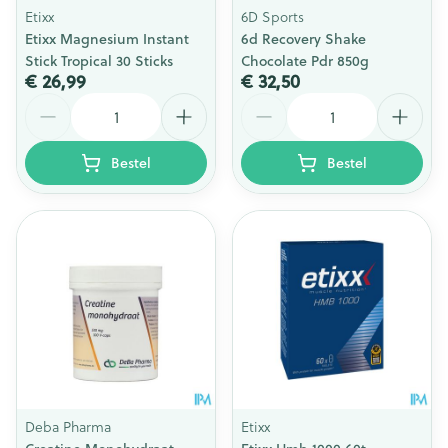
Etixx
6D Sports
Etixx Magnesium Instant
6d Recovery Shake
Stick Tropical 30 Sticks
Chocolate Pdr 850g
€ 26,99
€ 32,50
Aantal
Aantal
Bestel
Bestel
Deba Pharma
Etixx