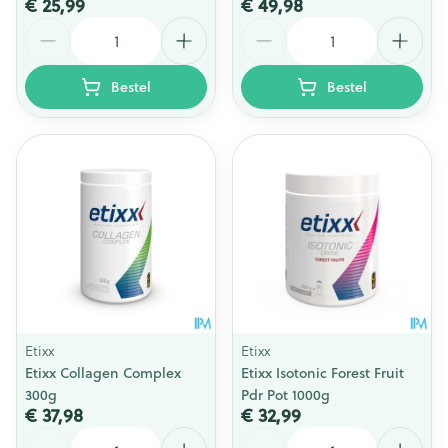
€ 25,99
€ 49,98
Aantal
Aantal
Bestel
Bestel
Etixx
Etixx
Etixx Collagen Complex
Etixx Isotonic Forest Fruit
300g
Pdr Pot 1000g
€ 37,98
€ 32,99
Aantal
Aantal