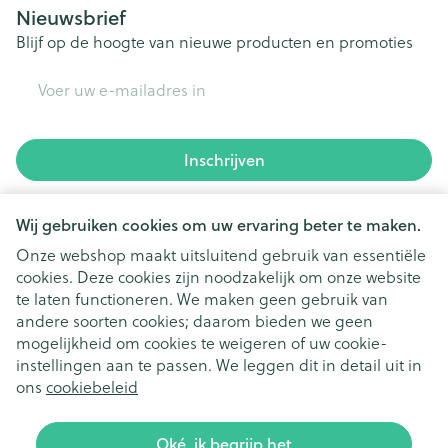
Nieuwsbrief
Blijf op de hoogte van nieuwe producten en promoties
E-mail adres
Inschrijven
Door op inschrijven te klikken, schrijft u zich in voor onze
Wij gebruiken cookies om uw ervaring beter te maken.
nieuwsbrief en gaat u akkoord met onze
privacy policy
.
Onze webshop maakt uitsluitend gebruik van essentiële
cookies. Deze cookies zijn noodzakelijk om onze website
te laten functioneren. We maken geen gebruik van
andere soorten cookies; daarom bieden we geen
mogelijkheid om cookies te weigeren of uw cookie-
instellingen aan te passen. We leggen dit in detail uit in
Juridische links
ons
cookiebeleid
Oké, ik begrijp het