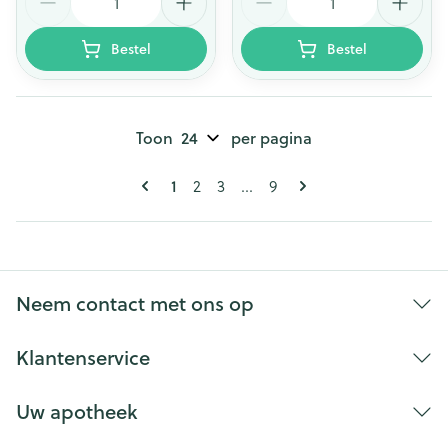
Bestel
Bestel
Toon
per pagina
Pagina's
U lees momenteel pagina
1
Pagina
Pagina
Pagina
2
3
...
9
Neem contact met ons op
Klantenservice
Uw apotheek