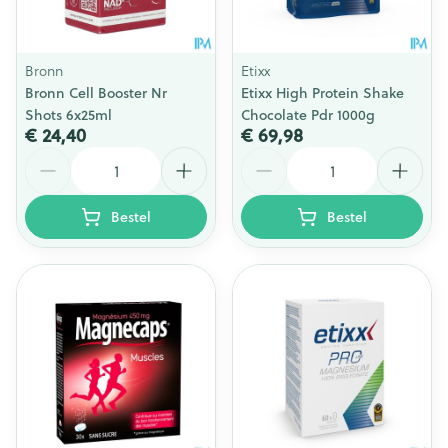
Bronn
Etixx
Bronn Cell Booster Nr
Etixx High Protein Shake
Shots 6x25ml
Chocolate Pdr 1000g
€ 24,40
€ 69,98
Aantal
Aantal
Bestel
Bestel