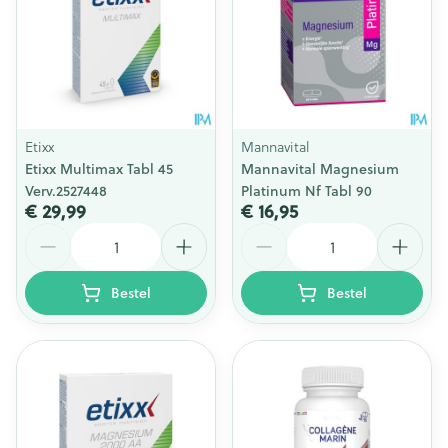
Etixx
Mannavital
Etixx Multimax Tabl 45
Mannavital Magnesium
Verv.2527448
Platinum Nf Tabl 90
€ 29,99
€ 16,95
Aantal
Aantal
Bestel
Bestel