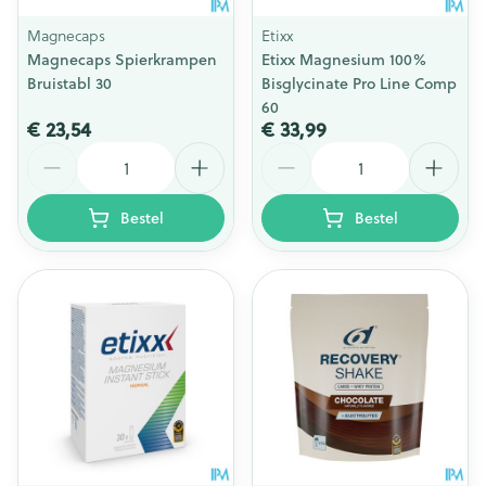
Magnecaps
Etixx
Magnecaps Spierkrampen
Etixx Magnesium 100%
Bruistabl 30
Bisglycinate Pro Line Comp
60
€ 23,54
€ 33,99
Aantal
Aantal
Bestel
Bestel