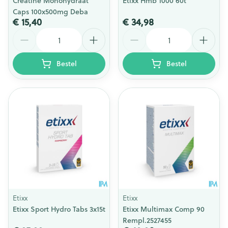
Creatine Monohydraat
Etixx Hmb 1000 60t
Caps 100x500mg Deba
€ 15,40
€ 34,98
Aantal
Aantal
Bestel
Bestel
Etixx
Etixx
Etixx Sport Hydro Tabs 3x15t
Etixx Multimax Comp 90
Rempl.2527455