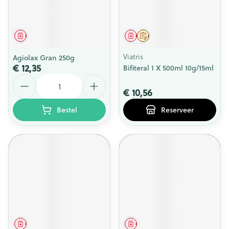
Geneesmiddel
Geneesmiddel
Op voorschrift
Viatris
Agiolax Gran 250g
€ 12,35
Bifiteral 1 X 500ml 10g/15ml
Aantal
€ 10,56
Bestel
Reserveer
Geneesmiddel
Geneesmiddel