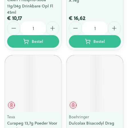
X 74g
11g/24g Drinkbare Opl Fl
45ml
€ 10,17
€ 16,62
Aantal
Aantal
Bestel
Bestel
Geneesmiddel
Geneesmiddel
Teva
Boehringer
Curapeg 13,7g Poeder Voor
Dulcolax Bisacodyl Drag