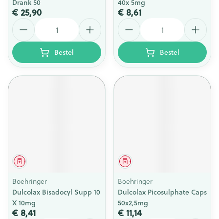
Drank 50
40x 5mg
€ 25,90
€ 8,61
Aantal
Aantal
Bestel
Bestel
Geneesmiddel
Geneesmiddel
Boehringer
Boehringer
Dulcolax Bisadocyl Supp 10
Dulcolax Picosulphate Caps
X 10mg
50x2,5mg
€ 8,41
€ 11,14