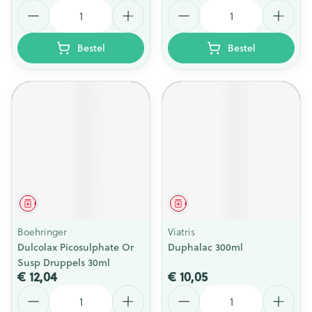
Aantal
Aantal
Bestel
Bestel
Geneesmiddel
Geneesmiddel
Boehringer
Viatris
Dulcolax Picosulphate Or
Duphalac 300ml
Susp Druppels 30ml
€ 12,04
€ 10,05
Aantal
Aantal