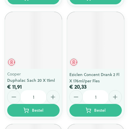
Geneesmiddel
Geneesmiddel
Cooper
Eziclen Concent Drank 2 Fl
Duphalac Sach 20 X 15ml
X 176ml/per Fles
€ 11,91
€ 20,33
Aantal
Aantal
Bestel
Bestel