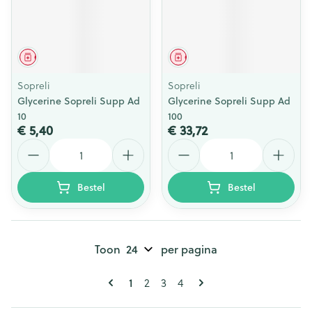
Geneesmiddel
Geneesmiddel
Sopreli
Sopreli
Glycerine Sopreli Supp Ad
Glycerine Sopreli Supp Ad
10
100
€ 5,40
€ 33,72
Aantal
Aantal
Bestel
Bestel
Toon
per pagina
Pagina's
U lees momenteel pagina
1
Pagina
Pagina
Pagina
2
3
4