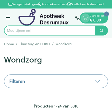
Dia 1 van 1
Ga naar de inhoud
Veilige betalingen
Apothekersadvies
Snelle beschikbaarheid
0
0 artikelen
Menu
€ 0,00
Zoek
Product, merk, categorie...
Home
/
Thuiszorg en EHBO
/
Wondzorg
Wondzorg
Filteren
Producten
1
-
24
van
3818