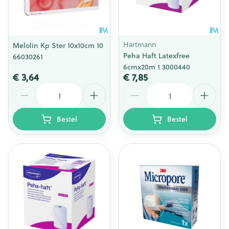
Hartmann
Melolin Kp Ster 10x10cm 10
Peha Haft Latexfree
66030261
6cmx20m 1 3000440
€ 3,64
€ 7,85
Aantal
Aantal
Bestel
Bestel