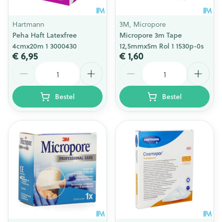
Hartmann
3M, Micropore
Peha Haft Latexfree
Micropore 3m Tape
4cmx20m 1 3000430
12,5mmx5m Rol 1 1530p-0s
€ 6,95
€ 1,60
Aantal
Aantal
Bestel
Bestel