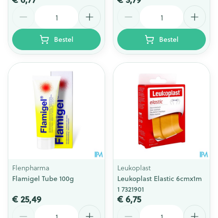
Aantal
Aantal
Bestel
Bestel
Flenpharma
Leukoplast
Flamigel Tube 100g
Leukoplast Elastic 6cmx1m
1 7321901
€ 25,49
€ 6,75
Aantal
Aantal