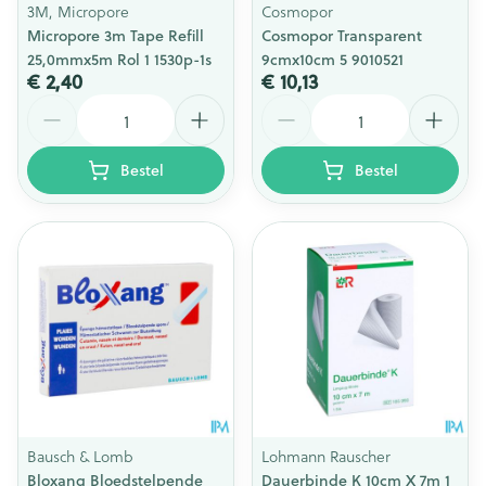
3M, Micropore
Cosmopor
Micropore 3m Tape Refill
Cosmopor Transparent
25,0mmx5m Rol 1 1530p-1s
9cmx10cm 5 9010521
€ 2,40
€ 10,13
Aantal
Aantal
Bestel
Bestel
Bausch & Lomb
Lohmann Rauscher
Bloxang Bloedstelpende
Dauerbinde K 10cm X 7m 1