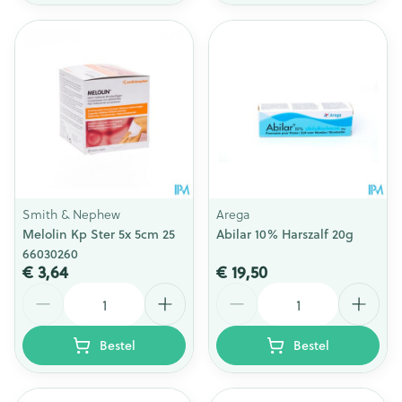
Smith & Nephew
Arega
Melolin Kp Ster 5x 5cm 25
Abilar 10% Harszalf 20g
66030260
€ 3,64
€ 19,50
Aantal
Aantal
Bestel
Bestel