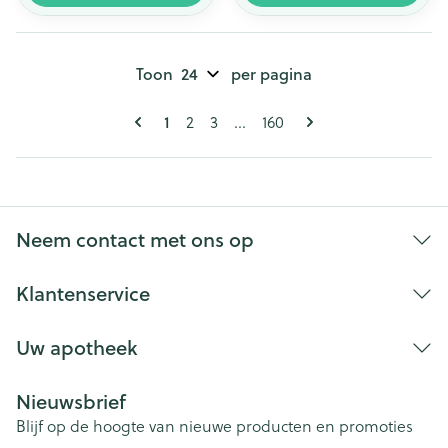
Toon
per pagina
Pagina's
U lees momenteel pagina
Pagina
Pagina
Pagina
1
2
3
...
160
Neem contact met ons op
Klantenservice
Uw apotheek
Nieuwsbrief
Blijf op de hoogte van nieuwe producten en promoties