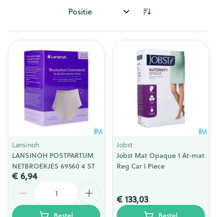
Sorteer op:
Lansinoh
Jobst
LANSINOH POSTPARTUM
Jobst Mat Opaque 1 At-mat
NETBROEKJES 69560 4 ST
Reg Car I Piece
€ 6,94
Aantal
€ 133,03
Bestel
Bestel