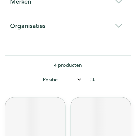
Merken
filter
Organisaties
filter
4
producten
Sorteer op: