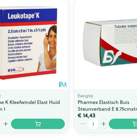
Toon meer
ging
Supplementen
Insectenwe
Mondmaskers
middelen
issen
 -
id
id
t
Easigrip
e K Kleefwindel Elast Huid
Pharmex Elastisch Buis
m 1
Steunverband E 8.75cmx
Zelfbruiner
Scheren
€ 14,43
Aantal