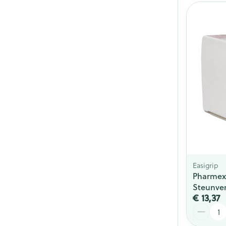
Easigrip
Pharmex 
Steunve
€ 13,37
Aantal