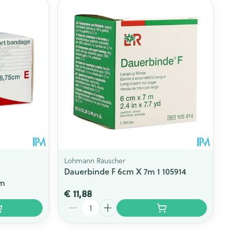
rende
Parfums en
geurproducten
Lohmann Rauscher
Dauerbinde F 6cm X 7m 1 105914
1m
CBD
€ 11,88
Aantal