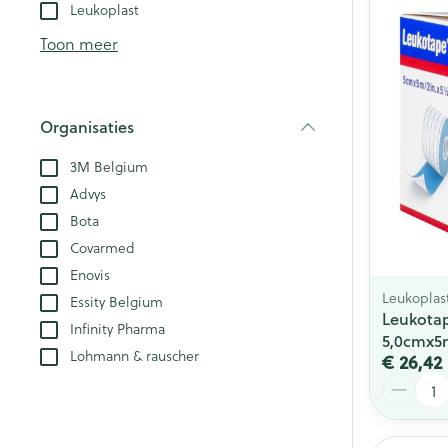
Aerosol toestel
kloven
Leukoplast
Creme, gel en 
Aerosol accesso
Blaren
Toon meer
Zuurstof
Eelt
Eksteroog - lik
Ademhalingsst
Organisaties
Toon meer
filter
3M Belgium
Spieren en ge
Advys
Bota
Specifiek voo
Covarmed
Naalden en sp
Lichaamsverzo
Enovis
Infecties
Spuiten
Leukoplas
Deodorant
Essity Belgium
Leukotap
Oplossing voor 
Infinity Pharma
Gezichtsverzor
5,0cmx5
Luizen
Lohmann & rauscher
Naalden
€ 26,42
Aantal
Naalden voor i
pennaalden
Diagnostica
Toon meer