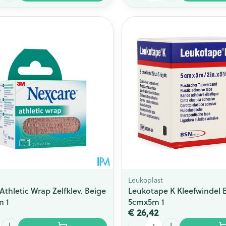
Leukoplast
Athletic Wrap Zelfklev. Beige
Leukotape K Kleefwindel E
m 1
5cmx5m 1
€ 26,42
Aantal