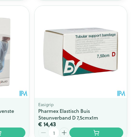
Easigrip
venste
Pharmex Elastisch Buis
Steunverband D 7,5cmx1m
€ 14,43
Aantal