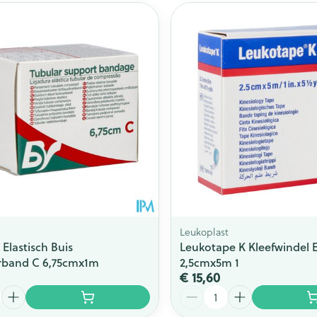
Leukoplast
Elastisch Buis
Leukotape K Kleefwindel E
rband C 6,75cmx1m
2,5cmx5m 1
€ 15,60
Aantal