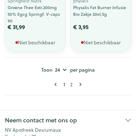
Springfield Nutra
physalis
Groene Thee Extr.200mg
Physalis Fat Burner Infusie
50% Egcg Springf. V-caps
Bio Zakje 20x1,5g
90
€ 31,99
€ 3,95
Niet beschikbaar
Niet beschikbaar
Toon
per pagina
Pagina's
U lees momenteel pagina
1
Pagina
2
Neem contact met ons op
NV Apotheek Desrumaux