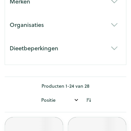
Merken
filter
Organisaties
filter
Dieetbeperkingen
filter
Producten
1
-
24
van
28
Sorteer op: