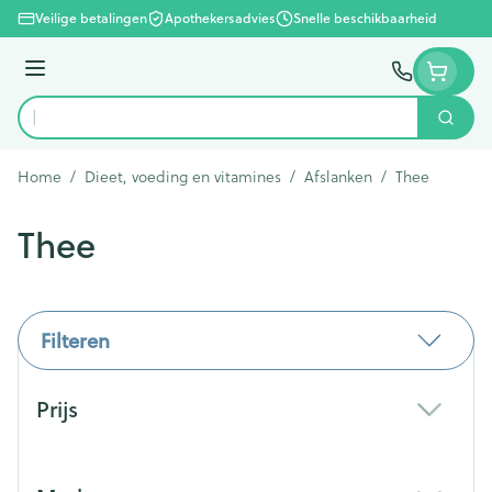
Ga naar de inhoud
Veilige betalingen
Apothekersadvies
Snelle beschikbaarheid
Menu
Zoek
Product, merk, categorie...
Home
/
Dieet, voeding en vitamines
/
Afslanken
/
Thee
Thee
Filteren
Doorgaan naar productlijst
Prijs
filter