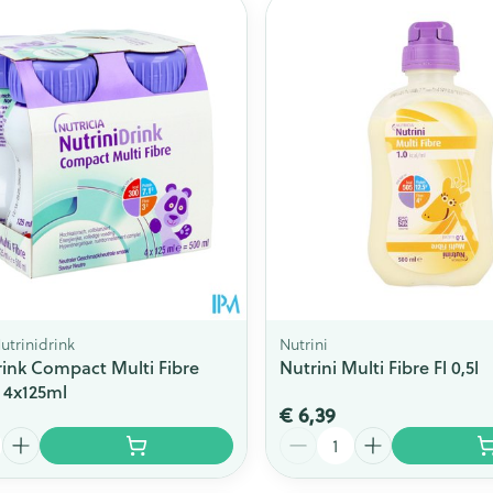
Toon meer
ging
Supplementen
Insectenwe
Mondmaskers
middelen
issen
 -
id
id
Nutrinidrink
Nutrini
rink Compact Multi Fibre
Nutrini Multi Fibre Fl 0,5l
 4x125ml
Zelfbruiner
Scheren
€ 6,39
Aantal