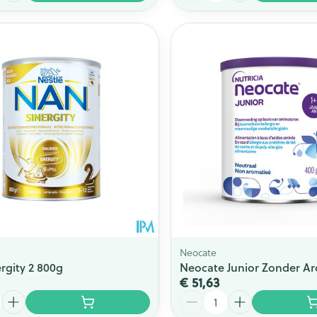
Neocate
rgity 2 800g
Neocate Junior Zonder A
€ 51,63
Aantal