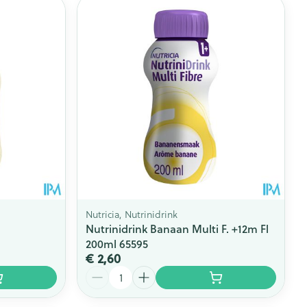
rende
Parfums en
geurproducten
Nutricia, Nutrinidrink
Nutrinidrink Banaan Multi F. +12m Fl
200ml 65595
CBD
€ 2,60
Aantal