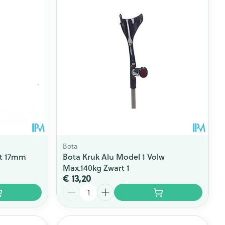
rende
Parfums en
geurproducten
Bota
it 17mm
Bota Kruk Alu Model 1 Volw
Max.140kg Zwart 1
€ 13,20
CBD
Aantal