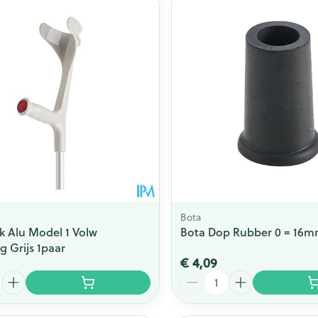
Bota
k Alu Model 1 Volw
Bota Dop Rubber 0 = 16
g Grijs 1paar
€ 4,09
Aantal