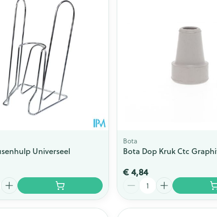
Toon meer
ging
Supplementen
Insectenwe
Mondmaskers
middelen
issen
 -
id
id
Bota
senhulp Universeel
Bota Dop Kruk Ctc Graph
€ 4,84
Zelfbruiner
Scheren
Aantal