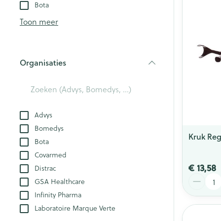
Aerosol toestel
kloven
Bota
Creme, gel en 
Aerosol accesso
Blaren
Toon meer
Zuurstof
Eelt
Eksteroog - lik
Ademhalingsst
Organisaties
Toon meer
filter
Spieren en ge
Specifiek voo
Advys
Naalden en sp
Bomedys
Lichaamsverzo
Infecties
Kruk Re
Bota
Spuiten
Deodorant
Covarmed
Oplossing voor 
Gezichtsverzor
€ 13,58
Distrac
Luizen
Naalden
Aantal
GSA Healthcare
Naalden voor i
Infinity Pharma
pennaalden
Diagnostica
Laboratoire Marque Verte
Toon meer