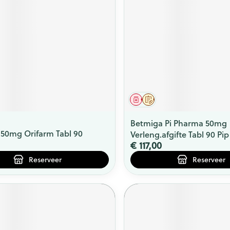
ging
Supplementen
Insectenwe
Mondmaskers
middelen
issen
 -
id
id
middel
voorschrift
Geneesmiddel
Op voorschrift
Betmiga Pi Pharma 50mg
50mg Orifarm Tabl 90
Verleng.afgifte Tabl 90 Pip
€ 117,00
Reserveer
Reserveer
Zelfbruiner
Scheren