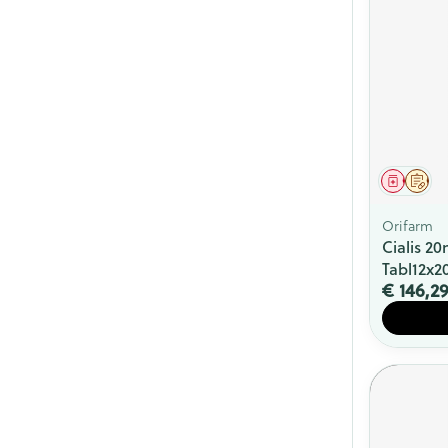
Genees
Op 
Orifarm
Cialis 2
Tabl12x
€ 146,2