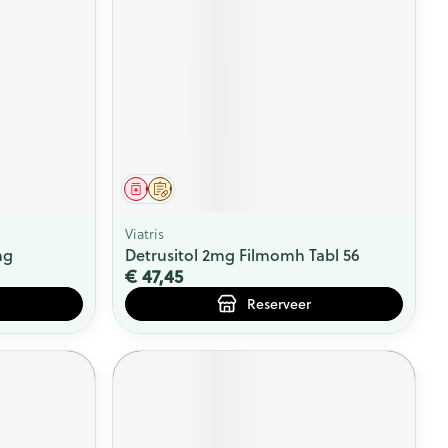
Geneesmiddel
Op voorschrift
Viatris
mg
Detrusitol 2mg Filmomh Tabl 56
€ 47,45
Reserveer