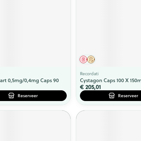
middel
voorschrift
Geneesmiddel
Op voorschrift
Recordati
rt 0,5mg/0,4mg Caps 90
Cystagon Caps 100 X 150
€ 205,01
Reserveer
Reserveer