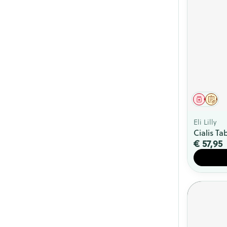
Genees
Op 
Eli Lilly
Cialis Ta
€ 57,95