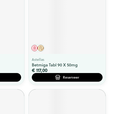
Geneesmiddel
Op voorschrift
Astellas
Betmiga Tabl 90 X 50mg
€ 117,00
Reserveer