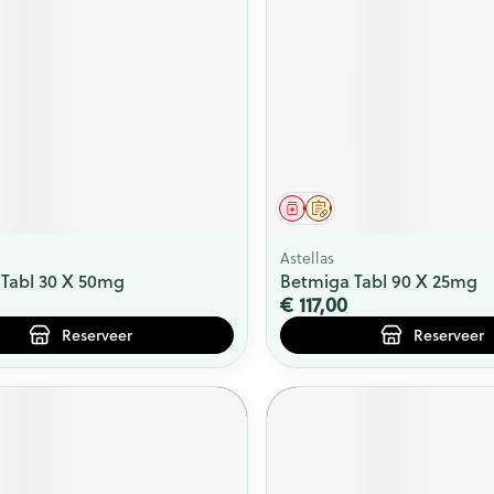
middel
voorschrift
Geneesmiddel
Op voorschrift
Astellas
Tabl 30 X 50mg
Betmiga Tabl 90 X 25mg
€ 117,00
Reserveer
Reserveer