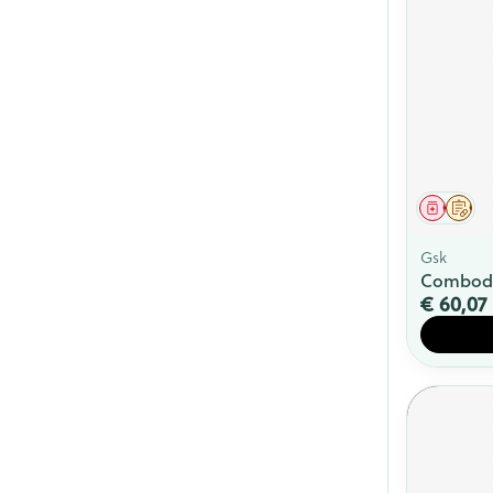
Genees
Op 
Gsk
Comboda
€ 60,07