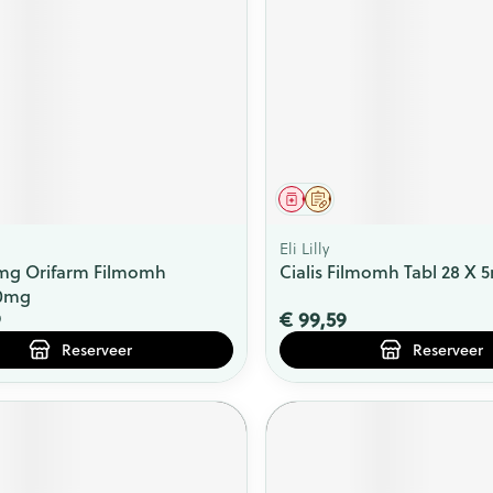
middel
voorschrift
Geneesmiddel
Op voorschrift
Eli Lilly
0mg Orifarm Filmomh
Cialis Filmomh Tabl 28 X 
20mg
9
€ 99,59
Reserveer
Reserveer