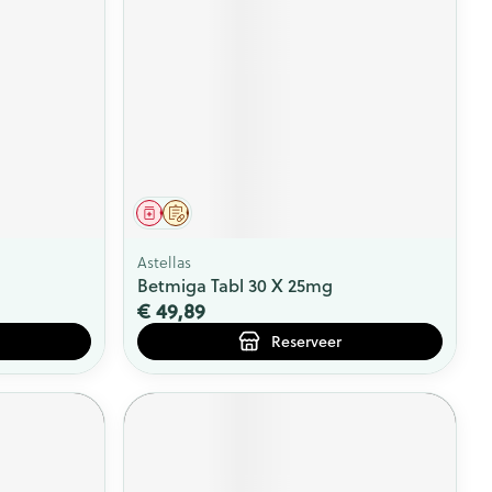
rende
Parfums en
geurproducten
Geneesmiddel
Op voorschrift
Astellas
Betmiga Tabl 30 X 25mg
€ 49,89
Reserveer
CBD