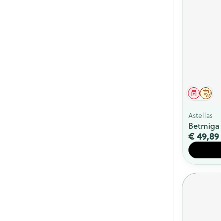
Genees
Op 
Astellas
Betmiga 
€ 49,89