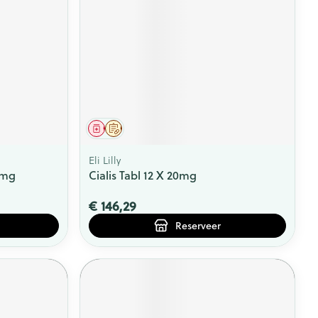
Geneesmiddel
Op voorschrift
Eli Lilly
5mg
Cialis Tabl 12 X 20mg
€ 146,29
Reserveer