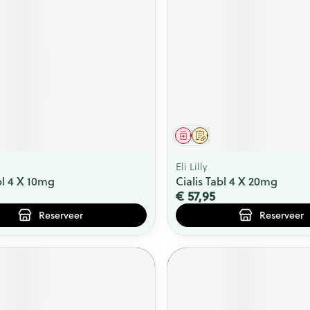
middel
voorschrift
Geneesmiddel
Op voorschrift
Eli Lilly
bl 4 X 10mg
Cialis Tabl 4 X 20mg
€ 57,95
Reserveer
Reserveer