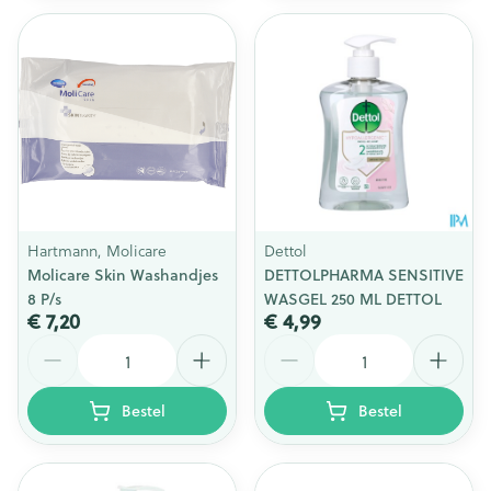
Hartmann, Molicare
Dettol
Molicare Skin Washandjes
DETTOLPHARMA SENSITIVE
8 P/s
WASGEL 250 ML DETTOL
€ 7,20
€ 4,99
Aantal
Aantal
Bestel
Bestel