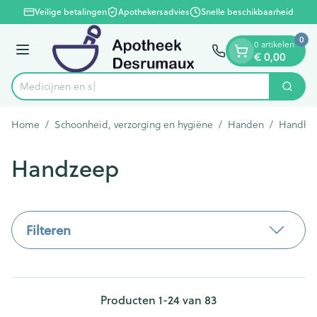
Dia 1 van 1
Ga naar de inhoud
Veilige betalingen
Apothekersadvies
Snelle beschikbaarheid
0
0 artikelen
Menu
€ 0,00
Zoek
Product, merk, categorie...
Home
/
Schoonheid, verzorging en hygiëne
/
Handen
/
Handhy
Handzeep
Filteren
Producten
1
-
24
van
83