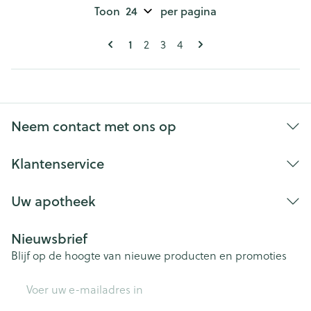
Toon
per pagina
Pagina's
U lees momenteel pagina
Pagina
Pagina
Pagina
1
2
3
4
Neem contact met ons op
Klantenservice
Uw apotheek
Nieuwsbrief
Blijf op de hoogte van nieuwe producten en promoties
E-mail adres