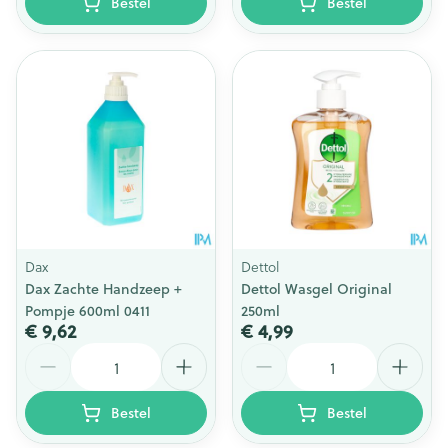
Bestel
Bestel
Dax
Dettol
Dax Zachte Handzeep +
Dettol Wasgel Original
Pompje 600ml 0411
250ml
€ 9,62
€ 4,99
Aantal
Aantal
Bestel
Bestel