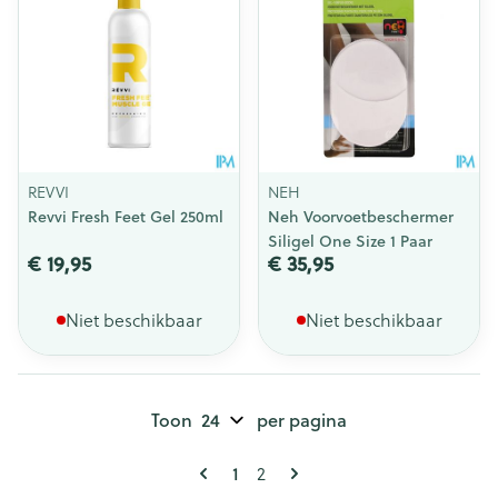
REVVI
NEH
Revvi Fresh Feet Gel 250ml
Neh Voorvoetbeschermer
Siligel One Size 1 Paar
€ 19,95
€ 35,95
Niet beschikbaar
Niet beschikbaar
Toon
per pagina
Pagina's
U lees momenteel pagina
1
Pagina
2