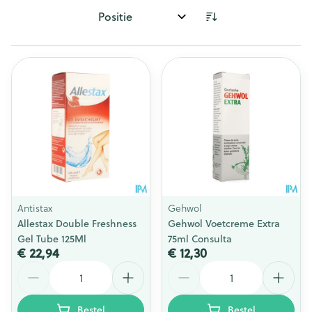
Sorteer op:
Antistax
Gehwol
Allestax Double Freshness
Gehwol Voetcreme Extra
Gel Tube 125Ml
75ml Consulta
€ 22,94
€ 12,30
Aantal
Aantal
Bestel
Bestel