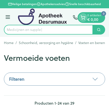
Dia 1 van 1
Ga naar de inhoud
Veilige betalingen
Apothekersadvies
Snelle beschikbaarheid
0
0 artikelen
€ 0,00
Menu
Me
Zoek
Product, merk, categorie...
Home
/
Schoonheid, verzorging en hygiëne
/
Voeten en benen
/
Vermoeide voeten
Filteren
Producten
1
-
24
van
29