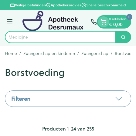
Dia 1 van 1
Ga naar de inhoud
Veilige betalingen
Apothekersadvies
Snelle beschikbaarheid
0
0 artikelen
€ 0,00
Menu
Zoek
Product, merk, categorie...
Home
/
Zwangerschap en kinderen
/
Zwangerschap
/
Borstvoedi
Borstvoeding
Filteren
Producten
1
-
24
van
255