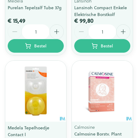
Medela
Lansinoh
Purelan Tepelzalf Tube 37g
Lansinoh Compact Enkele
Elektrische Borstkolf
€ 15,49
€ 99,80
Aantal
Aantal
Bestel
Bestel
Calmosine
Medela Tepelhoedje
Calmosine Borstv. Plant
Contact l