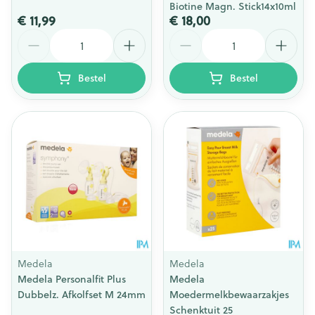
Biotine Magn. Stick14x10ml
€ 11,99
€ 18,00
Aantal
Aantal
Bestel
Bestel
Medela
Medela
Medela Personalfit Plus
Medela
Dubbelz. Afkolfset M 24mm
Moedermelkbewaarzakjes
Schenktuit 25