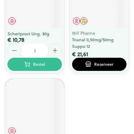
Geneesmiddel
Geneesmiddel
Op voorschrift
Will Pharma
Scheriproct Ung. 30g
€ 10,78
Trianal 0,50mg/50mg
Aantal
Suppo 12
€ 21,61
Bestel
Reserveer
Geneesmiddel