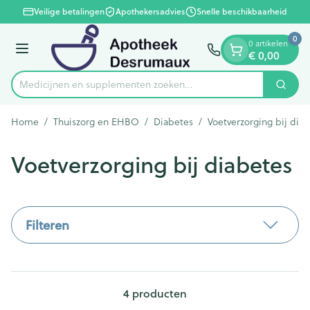
Dia 1 van 1
Ga naar de inhoud
Veilige betalingen
Apothekersadvies
Snelle beschikbaarheid
0
0 artikelen
Menu
€ 0,00
Medicijnen en supplementen zoeken...
Zoek
Product, merk, categorie...
Home
/
Thuiszorg en EHBO
/
Diabetes
/
Voetverzorging bij dia
Voetverzorging bij diabetes
Filteren
4
producten