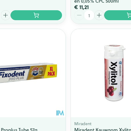
en 0,05% CPC 500ml
€ 11,21
Aantal
Miradent
 Proplus Tube 57g
Miradent Kauwgom Xylito