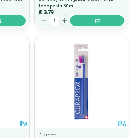
Tandpasta 50ml
€ 3,79
Aantal
Curaprox