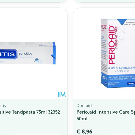
itis
Dentaid
nsitive Tandpasta 75ml 32352
Perio.aid Intensive Care S
50ml
€ 8,96