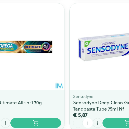
Toon meer
ging
Supplementen
Insectenwe
Mondmaskers
middelen
issen
 -
id
id
Sensodyne
ltimate All-in-1 70g
Sensodyne Deep Clean G
Zelfbruiner
Scheren
Tandpasta Tube 75ml Nf
€ 5,87
Aantal