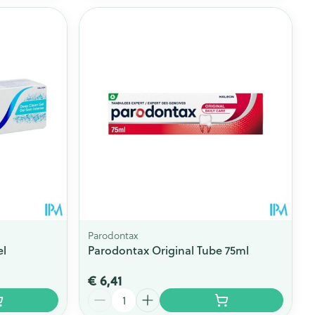
rende
Parfums en
geurproducten
Parodontax
el
Parodontax Original Tube 75ml
CBD
€ 6,41
Aantal