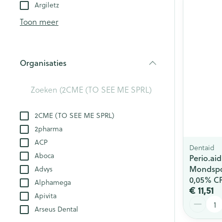
Aerosol toestel
kloven
Argiletz
Creme, gel en 
Aerosol accesso
Blaren
Toon meer
Zuurstof
Eelt
Eksteroog - lik
Ademhalingsst
Organisaties
Toon meer
filter
Spieren en ge
Specifiek voo
2CME (TO SEE ME SPRL)
Naalden en sp
2pharma
Lichaamsverzo
Infecties
ACP
Spuiten
Dentaid
Deodorant
Aboca
Perio.aid
Oplossing voor 
Gezichtsverzor
Mondspo
Advys
Luizen
Naalden
0,05% C
Alphamega
€ 11,51
Naalden voor i
Apivita
Aantal
pennaalden
Diagnostica
Arseus Dental
Toon meer