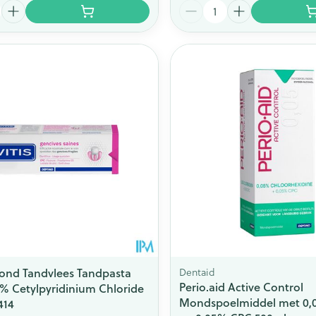
Aantal
zond Tandvlees Tandpasta
Dentaid
Perio.aid Active Control
% Cetylpyridinium Chloride
Mondspoelmiddel met 0
414