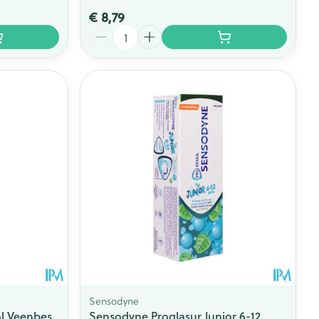
€ 8,79
Aantal
Sensodyne
l Veenbes
Sensodyne Proglasur Junior 6-12