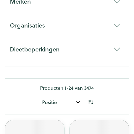
Merken
filter
Organisaties
filter
Dieetbeperkingen
filter
Producten
1
-
24
van
3474
Sorteer op: