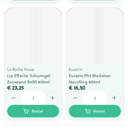
La Roche Posay
Eucerin
Lrp Effaclar Schuimgel
Eucerin Ph5 Waslotion
Zuiverend Refill 400ml
Navulling 400ml
€ 23,25
€ 16,50
Aantal
Aantal
Bestel
Bestel