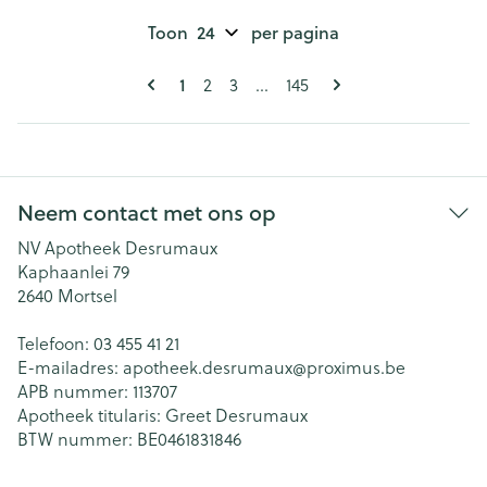
Toon
per pagina
Pagina's
U lees momenteel pagina
Pagina
Pagina
Pagina
1
2
3
...
145
Neem contact met ons op
NV Apotheek Desrumaux
Kaphaanlei 79
2640
Mortsel
Telefoon:
03 455 41 21
E-mailadres:
apotheek.desrumaux@
proximus.be
APB nummer:
113707
Apotheek titularis:
Greet Desrumaux
BTW nummer:
BE0461831846