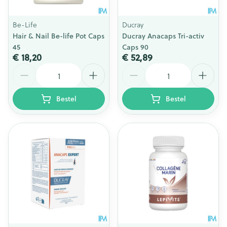
Be-Life
Ducray
Hair & Nail Be-life Pot Caps
Ducray Anacaps Tri-activ
45
Caps 90
€ 18,20
€ 52,89
Aantal
Aantal
Bestel
Bestel