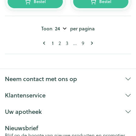
Bestel
Bestel
Toon
per pagina
Pagina's
U lees momenteel pagina
Pagina
Pagina
Pagina
1
2
3
...
9
Neem contact met ons op
Klantenservice
Uw apotheek
Nieuwsbrief
Blijf op de hoogte van nieuwe producten en promoties