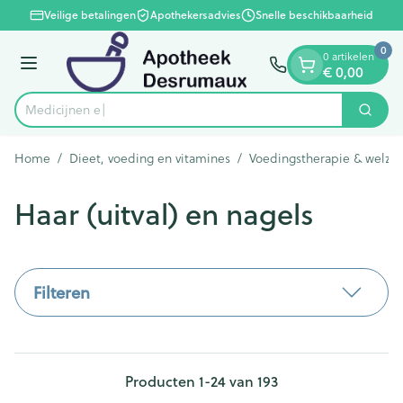
Dia 1 van 1
Ga naar de inhoud
Veilige betalingen
Apothekersadvies
Snelle beschikbaarheid
0
0 artikelen
Menu
€ 0,00
Zoek
Product, merk, categorie...
Home
/
Dieet, voeding en vitamines
/
Voedingstherapie & welzij
Haar (uitval) en nagels
Filteren
Producten
1
-
24
van
193