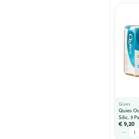
Quies
Quies O
Silic. 3 P
€ 9,20
Aantal