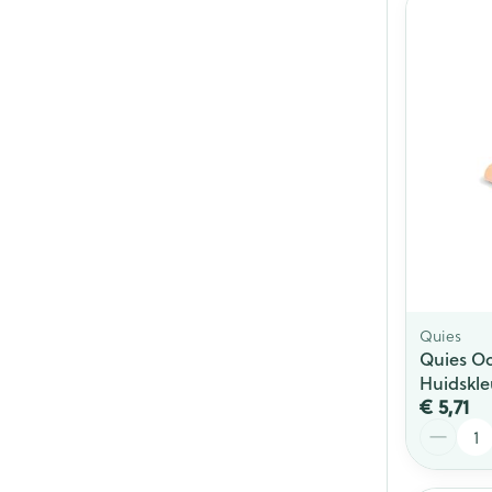
Quies
Quies O
Huidskle
€ 5,71
Aantal