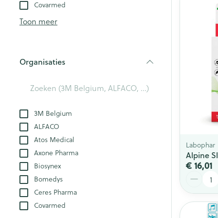
Aerosol toestel
kloven
Covarmed
Creme, gel en 
Aerosol accesso
Blaren
Toon meer
Zuurstof
Eelt
Eksteroog - lik
Ademhalingsst
Organisaties
Toon meer
filter
Spieren en ge
Specifiek voo
3M Belgium
Naalden en sp
ALFACO
Lichaamsverzo
Infecties
Atos Medical
Spuiten
Labophar
Deodorant
Axone Pharma
Alpine S
Oplossing voor 
Gezichtsverzor
€ 16,01
Biosynex
Luizen
Naalden
Aantal
Bomedys
Naalden voor i
Ceres Pharma
pennaalden
Diagnostica
Covarmed
Toon meer