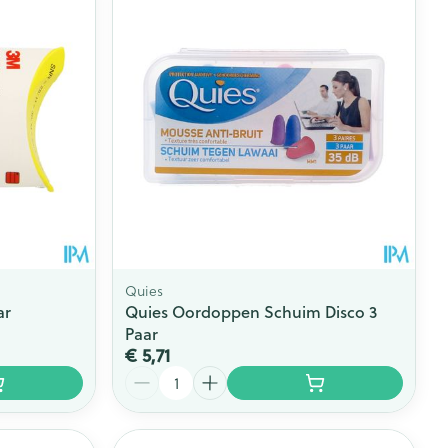
rende
Parfums en
geurproducten
Quies
ar
Quies Oordoppen Schuim Disco 3
Paar
€ 5,71
CBD
Aantal