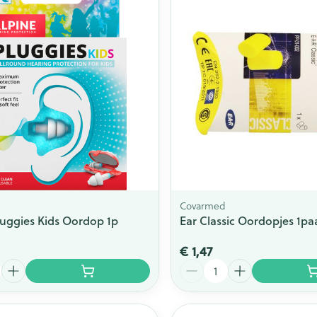
Toon meer
ging
Supplementen
Insectenwe
Mondmaskers
middelen
issen
 -
id
id
Covarmed
luggies Kids Oordop 1p
Ear Classic Oordopjes 1pa
€ 1,47
Zelfbruiner
Scheren
Aantal