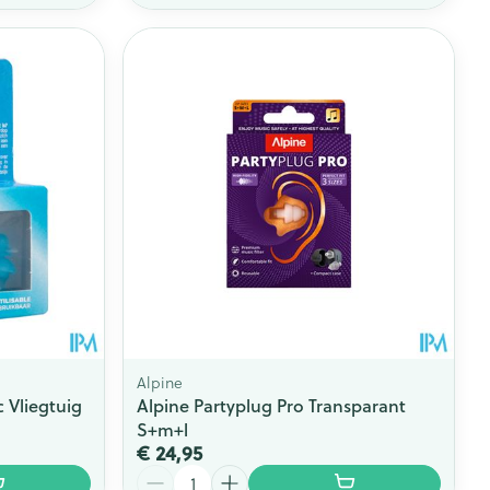
Alpine
 Vliegtuig
Alpine Partyplug Pro Transparant
S+m+l
€ 24,95
Aantal