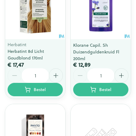
Herbatint
Klorane Capil. Sh
Herbatint 8d Licht
Duizendguldenkruid Fl
Goudblond 170ml
200ml
€ 17,47
€ 12,89
Aantal
Aantal
Bestel
Bestel