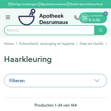
Dia 1 van 1
Ga naar de inhoud
Veilige betalingen
Apothekersadvies
Snelle beschikbaarheid
0
0 artikelen
€ 0,00
Menu
V
Zoek
Product, merk, categorie...
Home
/
Schoonheid, verzorging en hygiëne
/
Haar en Hoofd
/
H
Haarkleuring
Filteren
Producten
1
-
24
van
164