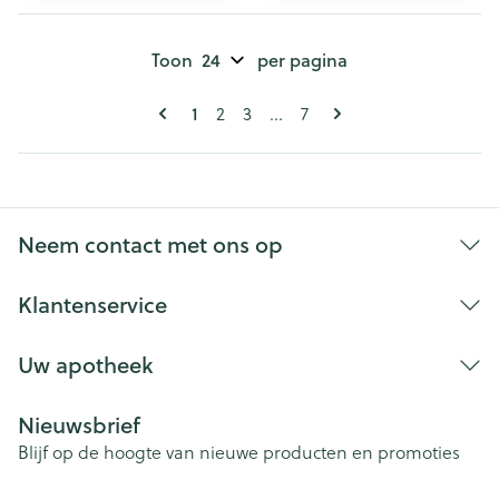
Toon
per pagina
Pagina's
U lees momenteel pagina
1
Pagina
Pagina
Pagina
2
3
...
7
Neem contact met ons op
Klantenservice
Uw apotheek
Nieuwsbrief
Blijf op de hoogte van nieuwe producten en promoties
E-mail adres