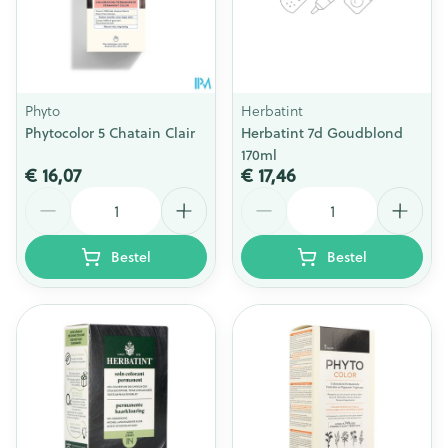
Phyto
Herbatint
Phytocolor 5 Chatain Clair
Herbatint 7d Goudblond
170ml
€ 16,07
€ 17,46
Aantal
Aantal
Bestel
Bestel