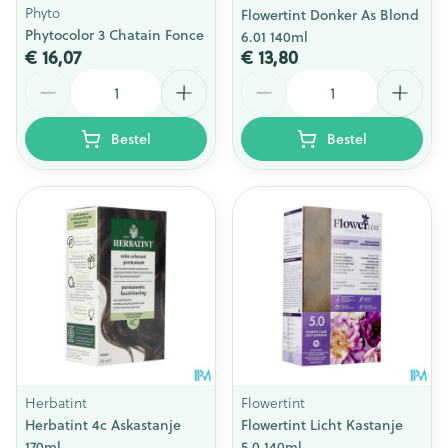
Phyto
Flowertint Donker As Blond
Phytocolor 3 Chatain Fonce
6.01 140ml
€ 16,07
€ 13,80
Aantal
Aantal
Bestel
Bestel
Herbatint
Flowertint
Herbatint 4c Askastanje
Flowertint Licht Kastanje
170ml
5.0 140ml