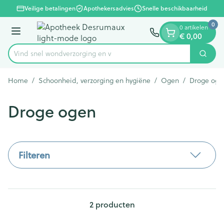
Dia 1 van 1
Ga naar de inhoud
Veilige betalingen
Apothekersadvies
Snelle beschikbaarheid
0
0 artikelen
Menu
€ 0,00
Vind snel wondverzorging
Zoek
Product, merk, categorie...
Home
/
Schoonheid, verzorging en hygiëne
/
Ogen
/
Droge oge
Droge ogen
Filteren
2
producten