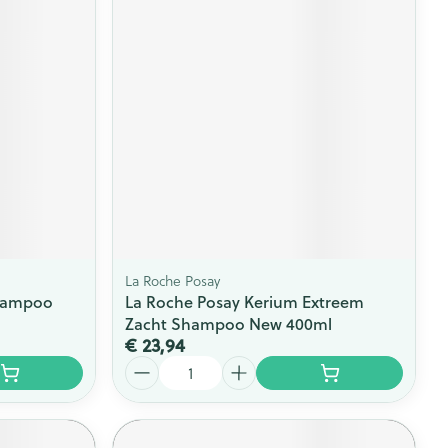
rende
Parfums en
geurproducten
La Roche Posay
Shampoo
La Roche Posay Kerium Extreem
CBD
Zacht Shampoo New 400ml
€ 23,94
Aantal