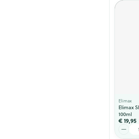
Elimax
Elimax S
100ml
€ 19,95
Aantal