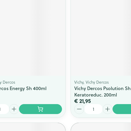
ging
Supplementen
Insectenwe
Mondmaskers
middelen
issen
 -
id
id
hy Dercos
Vichy, Vichy Dercos
rcos Energy Sh 400ml
Vichy Dercos Psolution 
Zelfbruiner
Scheren
Keratoreduc. 200ml
€ 21,95
Aantal