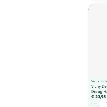
Vichy, Vic
Vichy D
Droog H
€ 20,95
Aantal