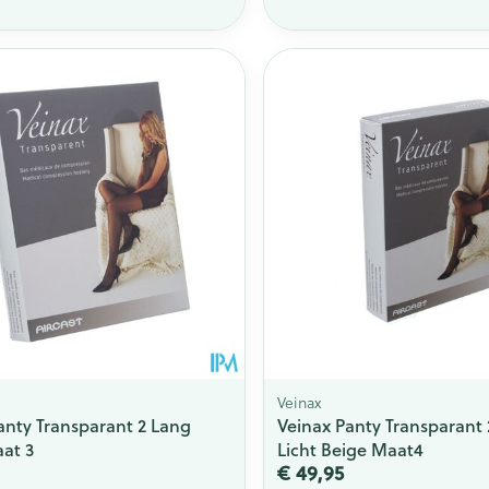
Toon meer
ging
Supplementen
Insectenwe
Mondmaskers
middelen
issen
 -
id
id
Zelfbruiner
Scheren
Veinax
anty Transparant 2 Lang
Veinax Panty Transparant
at 3
Licht Beige Maat4
€ 49,95