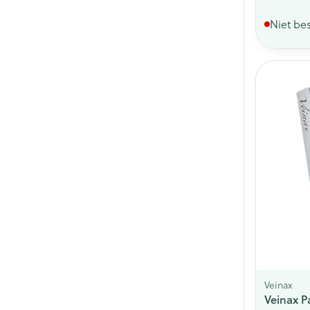
Niet be
Veinax
Veinax P