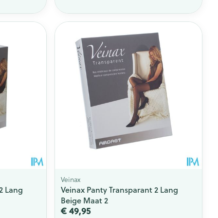
rende
Parfums en
geurproducten
CBD
Veinax
 2 Lang
Veinax Panty Transparant 2 Lang
Beige Maat 2
€ 49,95