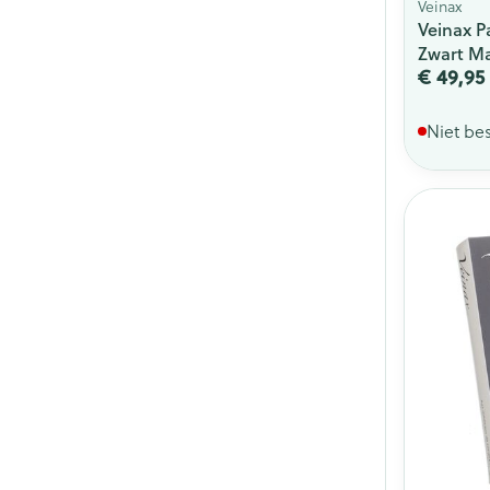
Veinax
Veinax P
Zwart Ma
€ 49,95
Niet be