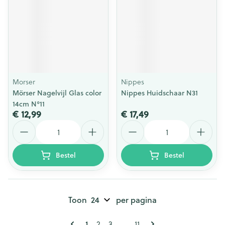
Morser
Nippes
Mörser Nagelvijl Glas color
Nippes Huidschaar N31
14cm N°11
€ 12,99
€ 17,49
Aantal
Aantal
Bestel
Bestel
Toon
per pagina
Pagina's
U lees momenteel pagina
1
Pagina
Pagina
Pagina
2
3
...
11