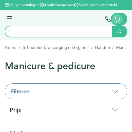
Ga naar de inhoud
Veilige betalingen
Apothekersadvies
Snelle beschikbaarheid
Menu
Zoek
Product, merk, categorie...
Home
/
Schoonheid, verzorging en hygiëne
/
Handen
/
Manicur
Manicure & pedicure
Filteren
Doorgaan naar productlijst
Prijs
filter