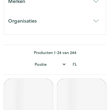
Merken
filter
Organisaties
filter
Producten
1
-
24
van
244
Sorteer op: