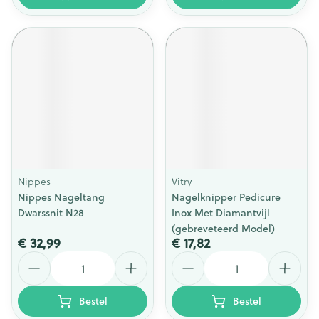
Nippes
Vitry
Nippes Nageltang
Nagelknipper Pedicure
Dwarssnit N28
Inox Met Diamantvijl
(gebreveteerd Model)
€ 32,99
€ 17,82
Aantal
Aantal
Bestel
Bestel