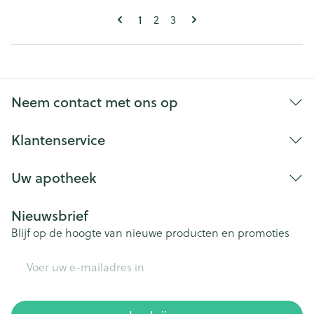
Pagina's
U lees momenteel pagina
Pagina
Pagina
1
2
3
Neem contact met ons op
Klantenservice
Uw apotheek
Nieuwsbrief
Blijf op de hoogte van nieuwe producten en promoties
E-mail adres