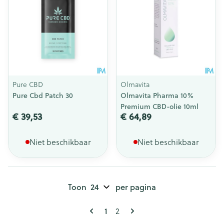
Pure CBD
Olmavita
Pure Cbd Patch 30
Olmavita Pharma 10%
Premium CBD-olie 10ml
€ 39,53
€ 64,89
Niet beschikbaar
Niet beschikbaar
Toon
per pagina
Pagina's
U lees momenteel pagina
Pagina
1
2