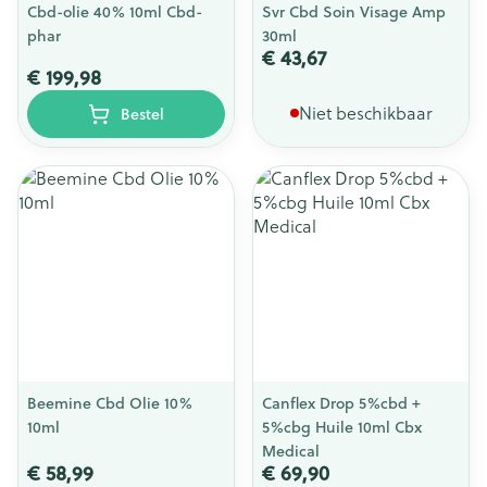
Cbd-olie 40% 10ml Cbd-
Svr Cbd Soin Visage Amp
phar
30ml
€ 43,67
€ 199,98
Niet beschikbaar
Bestel
Beemine Cbd Olie 10%
Canflex Drop 5%cbd +
10ml
5%cbg Huile 10ml Cbx
Medical
€ 58,99
€ 69,90