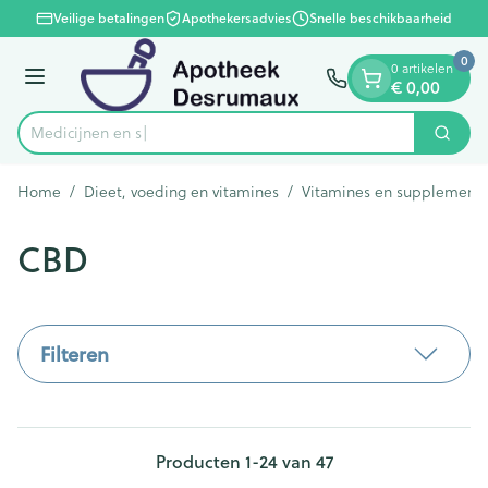
Dia 1 van 1
Ga naar de inhoud
Veilige betalingen
Apothekersadvies
Snelle beschikbaarheid
0
0 artikelen
Menu
€ 0,00
Zoek
Product, merk, categorie...
Home
/
Dieet, voeding en vitamines
/
Vitamines en supplement
CBD
Filteren
Producten
1
-
24
van
47