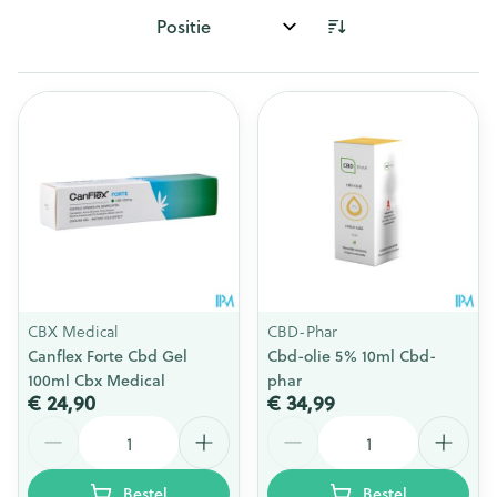
Sorteer op:
CBX Medical
CBD-Phar
Canflex Forte Cbd Gel
Cbd-olie 5% 10ml Cbd-
100ml Cbx Medical
phar
€ 24,90
€ 34,99
Aantal
Aantal
Bestel
Bestel