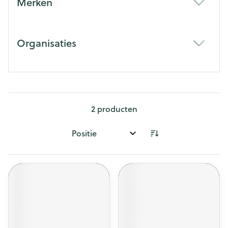
Merken
filter
Organisaties
filter
2
producten
Sorteer op: