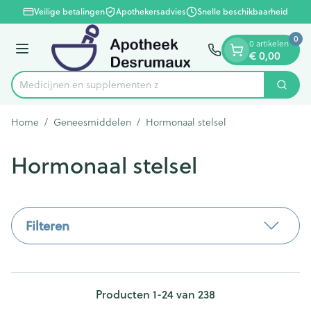
Dia 1 van 1
Ga naar de inhoud
Veilige betalingen
Apothekersadvies
Snelle beschikbaarheid
0
0 artikelen
€ 0,00
Menu
Medicijne
Zoek
Product, merk, categorie...
Home
/
Geneesmiddelen
/
Hormonaal stelsel
Hormonaal stelsel
Filteren
Producten
1
-
24
van
238