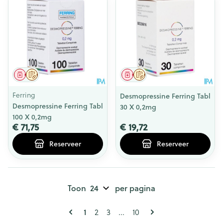
Geneesmiddel
Op voorschrift
Geneesmiddel
Op voorschrift
Ferring
Desmopressine Ferring Tabl
Desmopressine Ferring Tabl
30 X 0,2mg
100 X 0,2mg
€ 71,75
€ 19,72
Reserveer
Reserveer
Toon
per pagina
Pagina's
U lees momenteel pagina
1
Pagina
Pagina
Pagina
2
3
...
10