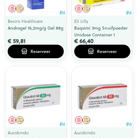
Geneesmiddel
Op voorschrift
Geneesmiddel
Op voorschrift
Besins Healthcare
Eli Lilly
Androgel 16,2mg/g Gel 88g
Baqsimi 3mg Snuifpoeder
Unidose Container 1
€ 59,81
€ 66,40
Reserveer
Reserveer
Geneesmiddel
Op voorschrift
Geneesmiddel
Op voorschrift
Aurobindo
Aurobindo