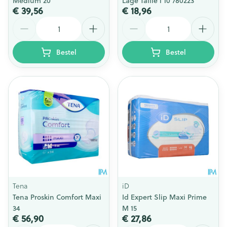
Medium 20
Lage Taille l 10 780223
€ 39,56
€ 18,96
Aantal
Aantal
Bestel
Bestel
Tena
iD
Tena Proskin Comfort Maxi
Id Expert Slip Maxi Prime
34
M 15
€ 56,90
€ 27,86