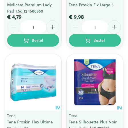
Molicare Premium Lady
Tena Proskin Fix Large 5
Pad 1,5d 12 1680360
€ 4,79
€ 9,98
Aantal
Aantal
Bestel
Bestel
Tena
Tena
Tena Proskin Flex Ultima
Tena Silhouette Plus Noir