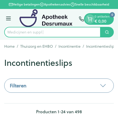
Dia 1 van 1
Ga naar de inhoud
Veilige betalingen
Apothekersadvies
Snelle beschikbaarheid
0
0 artikelen
€ 0,00
Menu
Zoek
Product, merk, categorie...
Home
/
Thuiszorg en EHBO
/
Incontinentie
/
Incontinentieslips
Incontinentieslips
Filteren
Producten
1
-
24
van
498