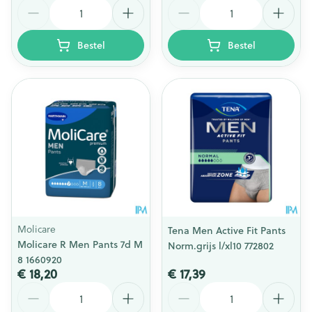
Aantal
Aantal
Bestel
Bestel
Molicare
Tena Men Active Fit Pants
Molicare R Men Pants 7d M
Norm.grijs l/xl10 772802
8 1660920
€ 18,20
€ 17,39
Aantal
Aantal