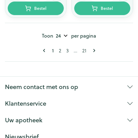
Bestel
Bestel
Toon
per pagina
Pagina's
U lees momenteel pagina
1
Pagina
Pagina
Pagina
2
3
...
21
Neem contact met ons op
Klantenservice
Uw apotheek
Nieuwsbrief