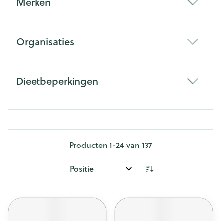
Merken
filter
Organisaties
filter
Dieetbeperkingen
filter
Producten
1
-
24
van
137
Sorteer op: