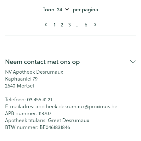
Toon
per pagina
Pagina's
U lees momenteel pagina
Pagina
Pagina
Pagina
1
2
3
...
6
Neem contact met ons op
NV Apotheek Desrumaux
Kaphaanlei 79
2640
Mortsel
Telefoon:
03 455 41 21
E-mailadres:
apotheek.desrumaux@
proximus.be
APB nummer:
113707
Apotheek titularis:
Greet Desrumaux
BTW nummer:
BE0461831846